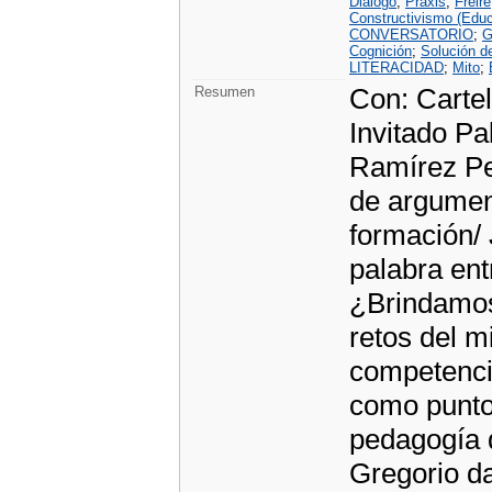
Diálogo
;
Praxis
;
Freire
Constructivismo (Educ
CONVERSATORIO
;
G
Cognición
;
Solución d
LITERACIDAD
;
Mito
;
Con: Cartel
Resumen
Invitado Pa
Ramírez Peñ
de argument
formación/ 
palabra ent
¿Brindamos 
retos del m
competenci
como punto 
pedagogía d
Gregorio da