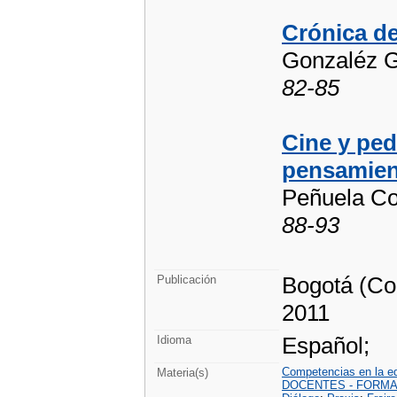
Crónica de
Gonzaléz G
82-85
Cine y peda
pensamien
Peñuela Co
88-93
Bogotá (Col
Publicación
2011
Español;
Idioma
Competencias en la e
Materia(s)
DOCENTES - FORM