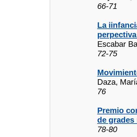
66-71
La iinfanc
perpectiva
Escabar Ba
72-75
Movimient
Daza, Marí
76
Premio com
de grades
78-80