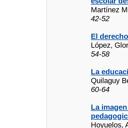
escolar des
Martínez 
42-52
El derecho 
López, Glo
54-58
La educaci
Quilaguy B
60-64
La imagen 
pedagogica
Hoyuelos, 