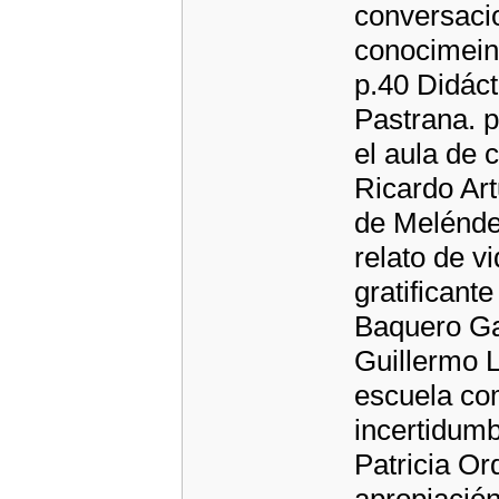
conversacio
conocimein
p.40 Didác
Pastrana. 
el aula de 
Ricardo Ar
de Melénde
relato de v
gratificant
Baquero Gar
Guillermo 
escuela com
incertidumb
Patricia Or