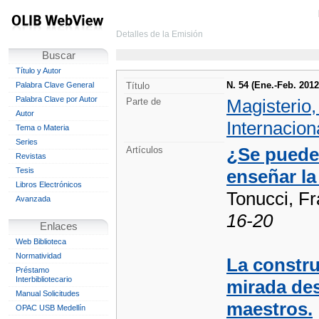
Detalles de la Emisión
Buscar
Título y Autor
N. 54 (Ene.-Feb. 2012
Palabra Clave General
Título
Palabra Clave por Autor
Magisterio
Parte de
Autor
Internacion
Tema o Materia
Series
¿Se puede 
Artículos
Revistas
Tesis
enseñar l
Libros Electrónicos
Tonucci, F
Avanzada
16-20
Enlaces
Web Biblioteca
Normatividad
La constru
Préstamo
Interbibliotecario
mirada des
Manual Solicitudes
maestros.
OPAC USB Medellín