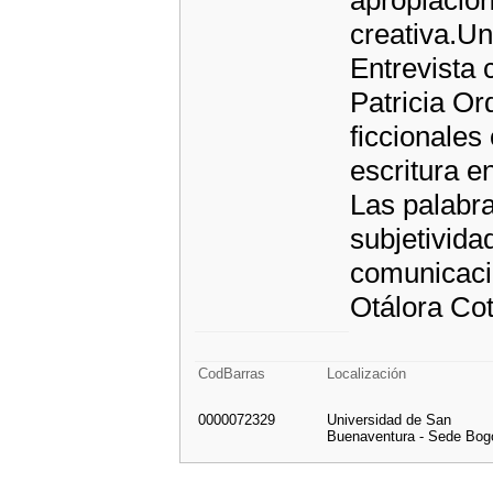
apropiación
creativa.Un
Entrevista 
Patricia Or
ficcionales
escritura e
Las palabr
subjetivida
comunicació
Otálora Cot
CodBarras
Localización
0000072329
Universidad de San
Buenaventura - Sede Bog