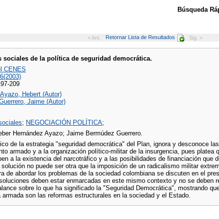
Búsqueda Ráp
Retornar Lista de Resultados
< Ant.
Sig. >
 sociales de la política de seguridad democrática.
el CENES
36(2003)
197-209
Ayazo, Hebert (Autor)
uerrero, Jaime (Autor)
sociales
;
NEGOCIACIÓN POLÍTICA
;
eber Hernández Ayazo; Jaime Bermúdez Guerrero.
ico de la estrategia "seguridad democrática" del Plan, ignora y desconoce la
to armado y a la organización político-militar de la insurgencia, pues platea
en a la existencia del narcotráfico y a las posibilidades de financiación que d
 solución no puede ser otra que la imposición de un radicalismo militar extr
a de abordar los problemas de la sociedad colombiana se discuten en el prese
 soluciones deben estar enmarcadas en este mismo contexto y no se deben red
lance sobre lo que ha significado la "Seguridad Democrática", mostrando que 
 armada son las reformas estructurales en la sociedad y el Estado.