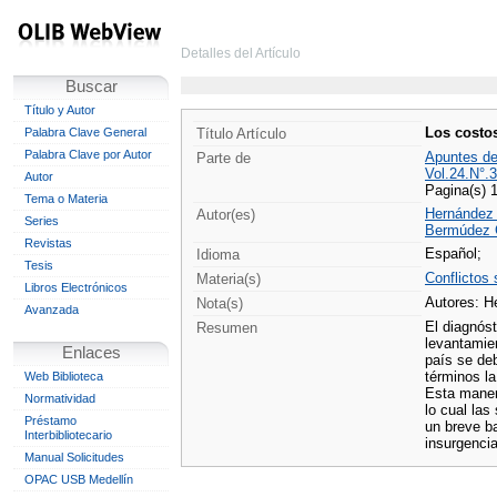
Detalles del Artículo
Buscar
Título y Autor
Los costos
Palabra Clave General
Título Artículo
Palabra Clave por Autor
Apuntes d
Parte de
Vol.24.N°.
Autor
Pagina(s) 
Tema o Materia
Hernández 
Autor(es)
Series
Bermúdez G
Revistas
Español;
Idioma
Tesis
Conflictos 
Materia(s)
Libros Electrónicos
Autores: H
Nota(s)
Avanzada
El diagnóst
Resumen
levantamien
Enlaces
país se deb
términos la
Web Biblioteca
Esta maner
Normatividad
lo cual las
Préstamo
un breve ba
Interbibliotecario
insurgencia
Manual Solicitudes
OPAC USB Medellín