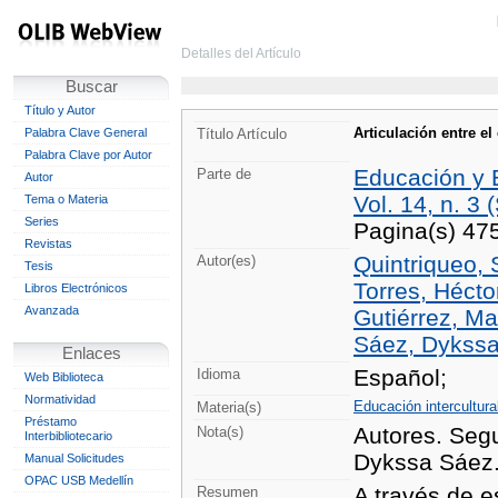
Detalles del Artículo
Buscar
Título y Autor
Articulación entre e
Palabra Clave General
Título Artículo
Palabra Clave por Autor
Educación y
Parte de
Autor
Vol. 14, n. 3 
Tema o Materia
Series
Pagina(s) 47
Revistas
Quintriqueo, 
Autor(es)
Tesis
Torres, Hécto
Libros Electrónicos
Avanzada
Gutiérrez, Ma
Sáez, Dykssa
Enlaces
Español;
Idioma
Web Biblioteca
Normatividad
Educación intercultura
Materia(s)
Préstamo
Autores. Segu
Nota(s)
Interbibliotecario
Dykssa Sáez
Manual Solicitudes
OPAC USB Medellín
A través de e
Resumen