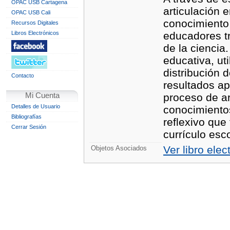
OPAC USB Cartagena
articulación 
OPAC USB Cali
conocimiento 
Recursos Digitales
Libros Electrónicos
educadores tr
de la ciencia
educativa, ut
distribución 
Contacto
resultados a
Mi Cuenta
proceso de ar
Detalles de Usuario
conocimiento
Bibliografías
reflexivo que 
Cerrar Sesión
currículo esco
Ver libro elec
Objetos Asociados