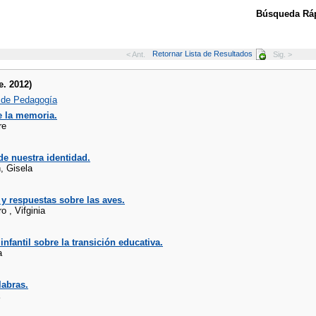
Búsqueda Ráp
Retornar Lista de Resultados
< Ant.
Sig. >
e. 2012)
 de Pedagogía
e la memoria.
re
e nuestra identidad.
, Gisela
y respuestas sobre las aves.
o , Vifginia
infantil sobre la transición educativa.
a
abras.