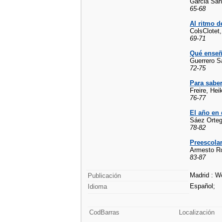
Garcia Sanz
65-68
Al ritmo d
ColsClotet
69-71
Qué enseñ
Guerrero S
72-75
Para sabe
Freire, Hei
76-77
El año en
Sáez Orteg
78-82
Preescolar
Armesto Ro
83-87
Madrid : Wo
Publicación
Español;
Idioma
CodBarras
Localización