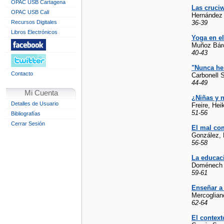
OPAC USB Cartagena
Las cruciw
OPAC USB Cali
Hernández 
Recursos Digitales
36-39
Libros Electrónicos
Yoga en el
Muñoz Bárc
40-43
"Nunca he 
Contacto
Carbonell 
44-49
Mi Cuenta
¿Niñas y n
Detalles de Usuario
Freire, Hei
51-56
Bibliografías
Cerrar Sesión
El mal co
González, 
56-58
La educaci
Doménech 
59-61
Enseñar a 
Mercoglian
62-64
El contex