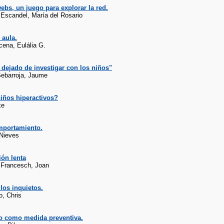
ebs, un juego para explorar la red.
Escandel, María del Rosario
 aula.
ena, Eulália G.
dejado de investigar con los niños"
Sebarroja, Jaume
iños hiperactivos?
ke
mportamiento.
Nieves
ón lenta
Francesch, Joan
los inquietos.
o, Chris
to como medida preventiva.