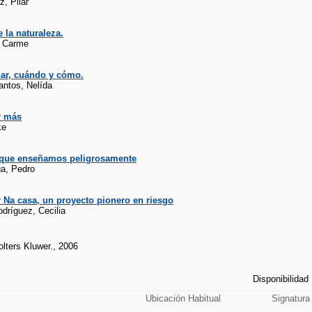
, Pilar
e la naturaleza.
, Carme
ar, cuándo y cómo.
antos, Nelída
r más
ke
 que enseñamos peligrosamente
a, Pedro
 Na casa, un proyecto pionero en riesgo
dríguez, Cecilia
lters Kluwer., 2006
Disponibilidad
Ubicación Habitual
Signatura