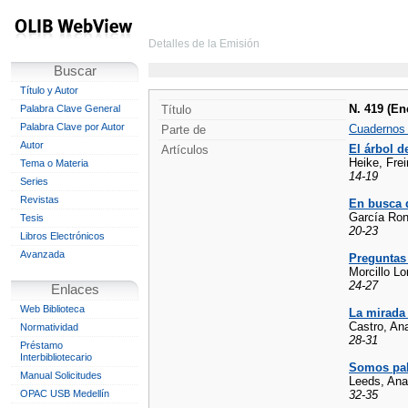
Detalles de la Emisión
Buscar
Título y Autor
N. 419 (En
Palabra Clave General
Título
Palabra Clave por Autor
Cuadernos
Parte de
Autor
El árbol d
Artículos
Heike, Frei
Tema o Materia
14-19
Series
Revistas
En busca d
García Ron
Tesis
20-23
Libros Electrónicos
Avanzada
Preguntas 
Morcillo Lor
24-27
Enlaces
Web Biblioteca
La mirada 
Castro, An
Normatividad
28-31
Préstamo
Interbibliotecario
Somos pal
Manual Solicitudes
Leeds, Ana
OPAC USB Medellín
32-35