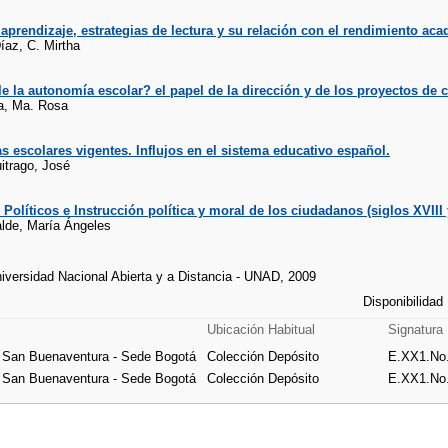
 aprendizaje, estrategias de lectura y su relación con el rendimiento ac
az, C. Mirtha
e la autonomía escolar? el papel de la dirección y de los proyectos de 
a, Ma. Rosa
 escolares vigentes. Influjos en el sistema educativo español.
itrago, José
Políticos e Instrucción política y moral de los ciudadanos (siglos XVIII
alde, María Ángeles
niversidad Nacional Abierta y a Distancia - UNAD, 2009
Disponibilidad
Ubicación Habitual
Signatura
e San Buenaventura - Sede Bogotá
Colección Depósito
E.XX1.No.
e San Buenaventura - Sede Bogotá
Colección Depósito
E.XX1.No.