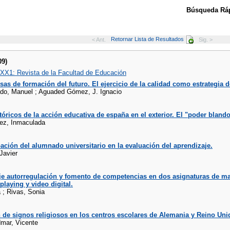
Búsqueda Ráp
Retornar Lista de Resultados
< Ant.
Sig. >
09)
XX1: Revista de la Facultad de Educación
as de formación del futuro. El ejercicio de la calidad como estrategia 
do, Manuel ; Aguaded Gómez, J. Ignacio
tóricos de la acción educativa de españa en el exterior. El "poder blando
ez, Inmaculada
pación del alumnado universitario en la evaluación del aprendizaje.
 Javier
e autorregulación y fomento de competencias en dos asignaturas de mas
-playing y video digital.
 ; Rivas, Sonia
n de signos religiosos en los centros escolares de Alemania y Reino Unid
dmar, Vicente