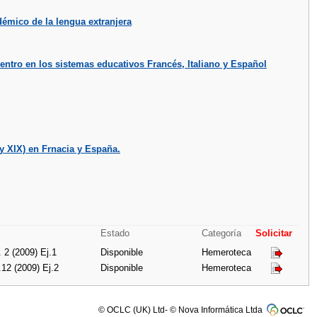
adémico de la lengua extranjera
centro en los sistemas educativos Francés, Italiano y Español
 y XIX) en Frnacia y España.
Estado
Categoría
Solicitar
 2 (2009) Ej.1
Disponible
Hemeroteca
12 (2009) Ej.2
Disponible
Hemeroteca
© OCLC (UK) Ltd- © Nova Informática Ltda