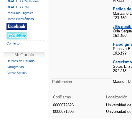
97-121
OPAC USB Cartagena
OPAC USB Cali
Estilos de
Recursos Digitales
Manzano Dí
123-150
Libros Electrónicos
¿Es posibl
Oria Segur
151-180
Contacto
Paradigmas
Penalva Bu
181-199
Mi Cuenta
Detalles de Usuario
Catecismo 
Sotés Eliz
Bibliografías
201-218
Cerrar Sesión
Madrid : U
Publicación
CodBarras
Localización
0000072826
Universidad d
0000071305
Universidad d