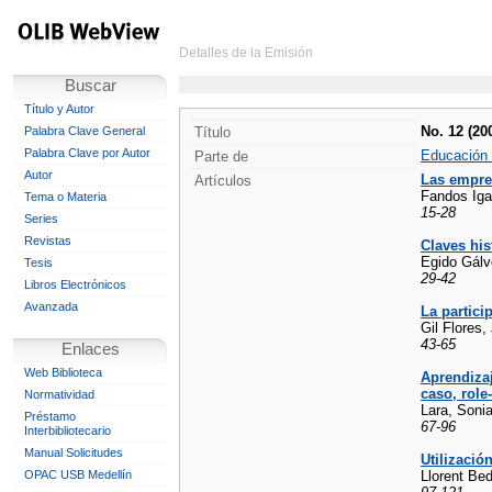
Detalles de la Emisión
Buscar
Título y Autor
No. 12 (20
Palabra Clave General
Título
Palabra Clave por Autor
Educación 
Parte de
Autor
Las empres
Artículos
Fandos Iga
Tema o Materia
15-28
Series
Revistas
Claves his
Egido Gálv
Tesis
29-42
Libros Electrónicos
Avanzada
La partici
Gil Flores,
43-65
Enlaces
Web Biblioteca
Aprendizaj
caso, role
Normatividad
Lara, Sonia
Préstamo
67-96
Interbibliotecario
Manual Solicitudes
Utilizació
OPAC USB Medellín
Llorent Be