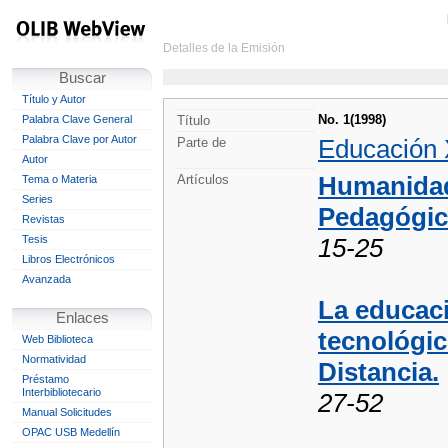
Detalles de la Emisión
Buscar
Título y Autor
No. 1(1998)
Palabra Clave General
Título
Palabra Clave por Autor
Educación 
Parte de
Autor
Humanida
Artículos
Tema o Materia
Series
Pedagógic
Revistas
Tesis
15-25
Libros Electrónicos
Avanzada
La educaci
Enlaces
tecnológic
Web Biblioteca
Normatividad
Distancia.
Préstamo
Interbibliotecario
27-52
Manual Solicitudes
OPAC USB Medellín