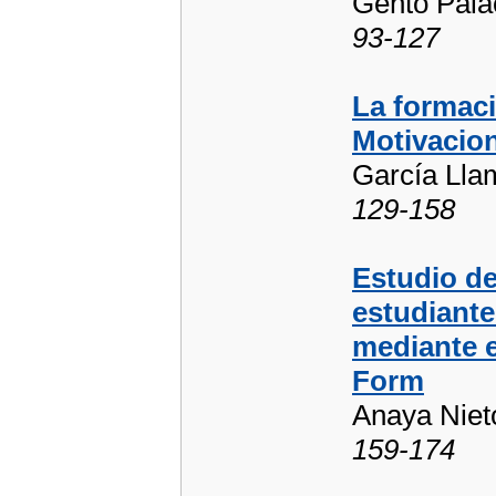
Gento Pala
93-127
La formac
Motivacion
García Lla
129-158
Estudio de
estudiant
mediante 
Form
Anaya Nieto
159-174