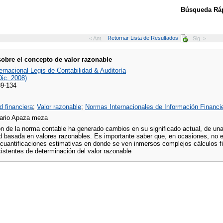
Búsqueda Ráp
Retornar Lista de Resultados
< Ant.
Sig. >
obre el concepto de valor razonable
ernacional Legis de Contabilidad & Auditoría
Dic. 2008)
89-134
d financiera
;
Valor razonable
;
Normas Internacionales de Información Financie
ario Apaza meza
n de la norma contable ha generado cambios en su significado actual, de una 
ad basada en valores razonables. Es importante saber que, en ocasiones, no e
cuantificaciones estimativas en donde se ven inmersos complejos cálculos fi
istentes de determinación del valor razonable