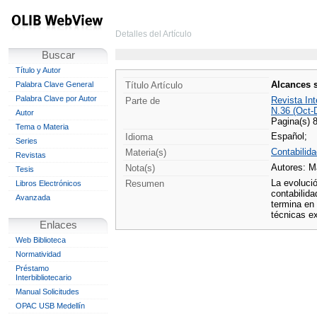
Detalles del Artículo
Buscar
Título y Autor
Alcances s
Palabra Clave General
Título Artículo
Palabra Clave por Autor
Revista Int
Parte de
N.36 (Oct-
Autor
Pagina(s) 
Tema o Materia
Español;
Idioma
Series
Contabilida
Materia(s)
Revistas
Autores: M
Nota(s)
Tesis
La evolució
Resumen
Libros Electrónicos
contabilid
Avanzada
termina en 
técnicas ex
Enlaces
Web Biblioteca
Normatividad
Préstamo
Interbibliotecario
Manual Solicitudes
OPAC USB Medellín