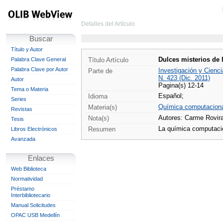
Detalles del Artículo
Buscar
Título y Autor
Dulces misterios de 
Palabra Clave General
Título Artículo
Palabra Clave por Autor
Investigación y Cienci
Parte de
N. 423 (Dic. 2011)
Autor
Pagina(s) 12-14
Tema o Materia
Español;
Idioma
Series
Química computacion
Materia(s)
Revistas
Autores: Carme Rovira 
Nota(s)
Tesis
La química computacio
Resumen
Libros Electrónicos
Avanzada
Enlaces
Web Biblioteca
Normatividad
Préstamo
Interbibliotecario
Manual Solicitudes
OPAC USB Medellín