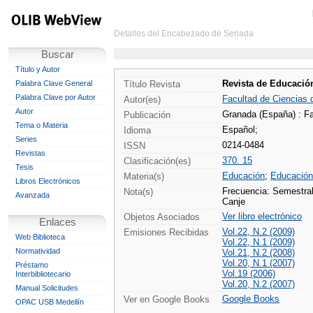
Detalles del Encabezado de Seriada
Buscar
Título y Autor
Revista de Educació
Palabra Clave General
Título Revista
Palabra Clave por Autor
Facultad de Ciencias d
Autor(es)
Autor
Granada (España) : Fa
Publicación
Tema o Materia
Español;
Idioma
Series
0214-0484
ISSN
Revistas
370. 15
Clasificación(es)
Tesis
Educación
;
Educación
Materia(s)
Libros Electrónicos
Frecuencia: Semestra
Nota(s)
Avanzada
Canje
Ver libro electrónico
Objetos Asociados
Enlaces
Vol.22, N.2 (2009)
Emisiones Recibidas
Web Biblioteca
Vol.22, N.1 (2009)
Normatividad
Vol.21, N.2 (2008)
Vol.20, N.1 (2007)
Préstamo
Vol.19 (2006)
Interbibliotecario
Vol.20, N.2 (2007)
Manual Solicitudes
Google Books
Ver en Google Books
OPAC USB Medellín