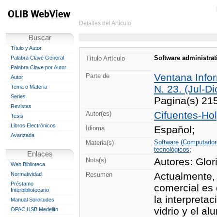
Detalles del Artículo
Buscar
Título y Autor
Software administrat
Palabra Clave General
Título Artículo
Palabra Clave por Autor
Ventana Info
Parte de
Autor
N. 23. (Jul-Di
Tema o Materia
Series
Pagina(s) 21
Revistas
Cifuentes-Hol
Autor(es)
Tesis
Libros Electrónicos
Español;
Idioma
Avanzada
Software (Computadore
Materia(s)
tecnológicos
;
Enlaces
Autores: Glor
Nota(s)
Web Biblioteca
Actualmente, 
Normatividad
Resumen
Préstamo
comercial es 
Interbibliotecario
la interpretac
Manual Solicitudes
vidrio y el a
OPAC USB Medellín