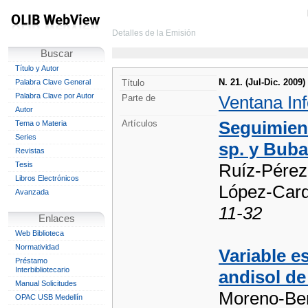
Detalles de la Emisión
Buscar
Título y Autor
N. 21. (Jul-Dic. 2009)
Palabra Clave General
Título
Palabra Clave por Autor
Ventana In
Parte de
Autor
Seguimient
Artículos
Tema o Materia
Series
sp. y Buba
Revistas
Tesis
Ruíz-Pérez,
Libros Electrónicos
López-Card
Avanzada
11-32
Enlaces
Web Biblioteca
Normatividad
Variable e
Préstamo
Interbibliotecario
andisol de
Manual Solicitudes
Moreno-Ber
OPAC USB Medellín