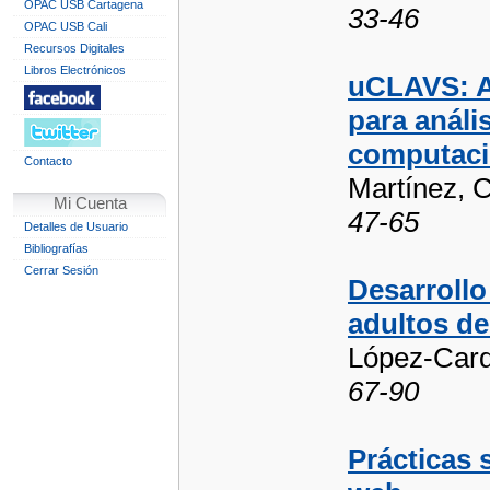
OPAC USB Cartagena
33-46
OPAC USB Cali
Recursos Digitales
Libros Electrónicos
uCLAVS: A
para análi
computac
Contacto
Martínez, C
Mi Cuenta
47-65
Detalles de Usuario
Bibliografías
Cerrar Sesión
Desarroll
adultos de
López-Card
67-90
Prácticas 