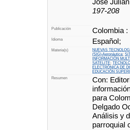
José Julián
197-208
Colombia :
Publicación
Español;
Idioma
NUEVAS TECNOLOG
Materia(s)
(SIG)-Aeronáutica
;
SI
INFORMACIÓN MULT
SATELITE
;
TECNOLO
ELECTRÓNICA DE 
EDUCACIÓN SUPER
Con: Editor
Resumen
informació
para Colom
Delgado Oc
Análisis y 
parroquial