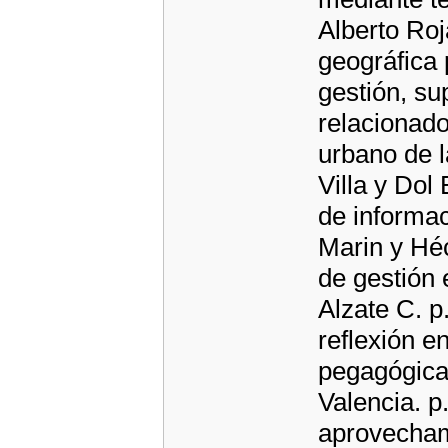
Alberto Roj
geográfica p
gestión, su
relacionado
urbano de l
Villa y Do
de informa
Marin y Héc
de gestión 
Alzate C. p
reflexión en
pegagógica
Valencia. p
aprovecham