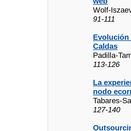
web
Wolf-Iszae
91-111
Evolución 
Caldas
Padilla-Ta
113-126
La experie
nodo ecorr
Tabares-Sa
127-140
Outsourci