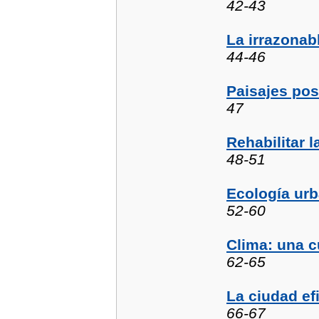
42-43
La irrazonab
44-46
Paisajes po
47
Rehabilitar l
48-51
Ecología ur
52-60
Clima: una c
62-65
La ciudad ef
66-67