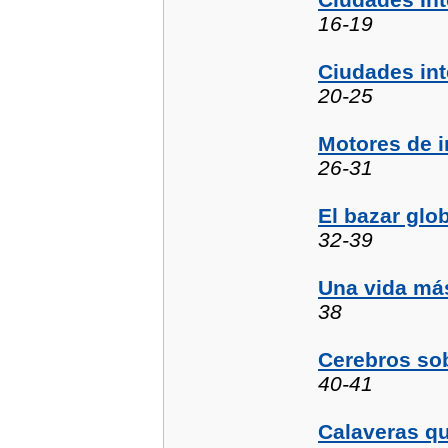
16-19
Ciudades int
20-25
Motores de 
26-31
El bazar glo
32-39
Una vida más
38
Cerebros sob
40-41
Calaveras q