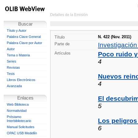
Detalles de la Emisión
Buscar
Título y Autor
N. 422 (Nov. 2011)
Palabra Clave General
Título
Palabra Clave por Autor
Investigación
Parte de
Autor
Poco ruido 
Artículos
Tema o Materia
4
Series
Revistas
Tesis
Nuevos reino
Libros Electrónicos
4
Avanzada
El descubrim
Enlaces
5
Web Biblioteca
Normatividad
Préstamo
Los peligros
Interbibliotecario
6
Manual Solicitudes
OPAC USB Medellín