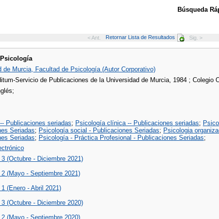
Búsqueda Ráp
Retornar Lista de Resultados
< Ant.
Sig. >
 Psicología
 de Murcia, Facultad de Psicología (Autor Corporativo)
itum-Servicio de Publicaciones de la Universidad de Murcia, 1984 ; Colegio O
nglés;
-- Publicaciones seriadas
;
Psicología clínica -- Publicaciones seriadas
;
Psico
nes Seriadas
;
Psicología social - Publicaciones Seriadas
;
Psicologia organiza
nes Seriadas
;
Psicología - Práctica Profesional - Publicaciones Seriadas
;
lectrónico
 3 (Octubre - Diciembre 2021)
. 2 (Mayo - Septiembre 2021)
 1 (Enero - Abril 2021)
 3 (Octubre - Diciembre 2020)
. 2 (Mayo - Septiembre 2020)