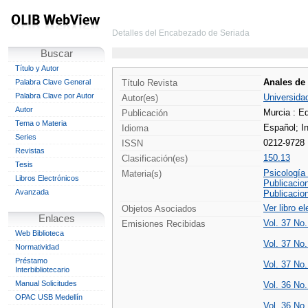
Detalles del Encabezado de Seriada
Buscar
Título y Autor
Anales de
Palabra Clave General
Título Revista
Palabra Clave por Autor
Universidad
Autor(es)
Autor
Murcia : Ed
Publicación
Tema o Materia
Español;
I
Idioma
Series
0212-9728
ISSN
Revistas
150.13
Clasificación(es)
Tesis
Psicología 
Materia(s)
Libros Electrónicos
Publicacio
Avanzada
Publicacio
Ver libro e
Objetos Asociados
Enlaces
Vol. 37 No.
Emisiones Recibidas
Web Biblioteca
Vol. 37 No
Normatividad
Préstamo
Vol. 37 No.
Interbibliotecario
Manual Solicitudes
Vol. 36 No.
OPAC USB Medellín
Vol. 36 No