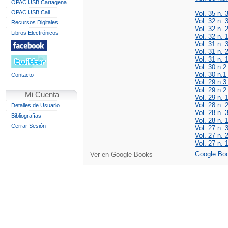
OPAC USB Cartagena
OPAC USB Cali
Vol. 35 n. 
Vol. 32 n. 
Recursos Digitales
Vol. 32 n. 
Libros Electrónicos
Vol. 32 n. 
Vol. 31 n. 
Vol. 31 n. 
Vol. 31 n. 
Vol. 30 n.2
Vol. 30 n.1
Contacto
Vol. 29 n.3
Vol. 29 n.
Mi Cuenta
Vol. 29 n. 
Vol. 28 n. 
Detalles de Usuario
Vol. 28 n. 
Bibliografías
Vol. 28 n. 
Cerrar Sesión
Vol. 27 n. 
Vol. 27 n. 
Vol. 27 n. 
Google Bo
Ver en Google Books