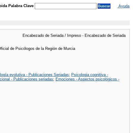
ida Palabra Clave
Ayuda
Encabezado de Seriada / Impreso - Encabezado de Seriada
ficial de Psicólogos de la Región de Murcia
logía evolutiva - Publicaciones Seriadas
;
Psicologia cognitiva -
cional - Publicaciones seriadas
;
Emociones - Aspectos psicológicos -