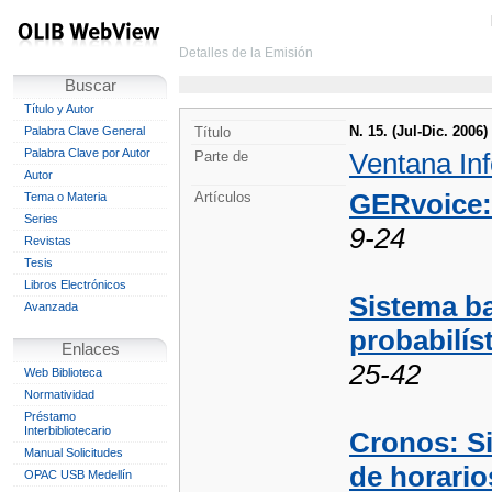
Detalles de la Emisión
Buscar
Título y Autor
N. 15. (Jul-Dic. 2006)
Palabra Clave General
Título
Palabra Clave por Autor
Ventana In
Parte de
Autor
GERvoice:
Artículos
Tema o Materia
Series
9-24
Revistas
Tesis
Libros Electrónicos
Sistema b
Avanzada
probabilís
Enlaces
25-42
Web Biblioteca
Normatividad
Préstamo
Interbibliotecario
Cronos: S
Manual Solicitudes
de horario
OPAC USB Medellín