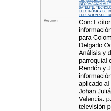
(SIG)-Aeronáutica
;
SI
INFORMACIÓN MULT
SATELITE
;
TECNOLO
ELECTRÓNICA DE 
EDUCACIÓN SUPER
Con: Editor
Resumen
informació
para Colom
Delgado Oc
Análisis y 
parroquial
Rendón y J
información
aplicado al
Johan Juli
Valencia. p
televisión