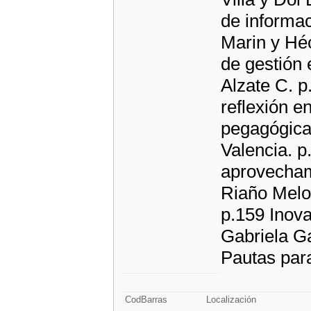
de informa
Marin y Héc
de gestión 
Alzate C. p
reflexión en
pegagógica
Valencia. p
aprovecham
Riaño Melo
p.159 Inova
Gabriela Ga
Pautas para
CodBarras
Localización