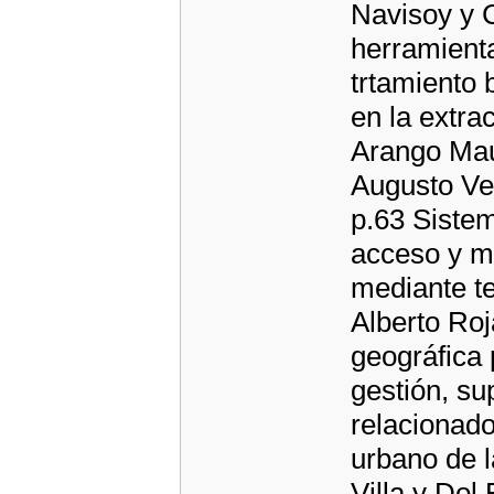
Navisoy y 
herramienta
trtamiento 
en la extra
Arango Maur
Augusto Ve
p.63 Sistem
acceso y m
mediante t
Alberto Roj
geográfica p
gestión, su
relacionado
urbano de l
Villa y Do