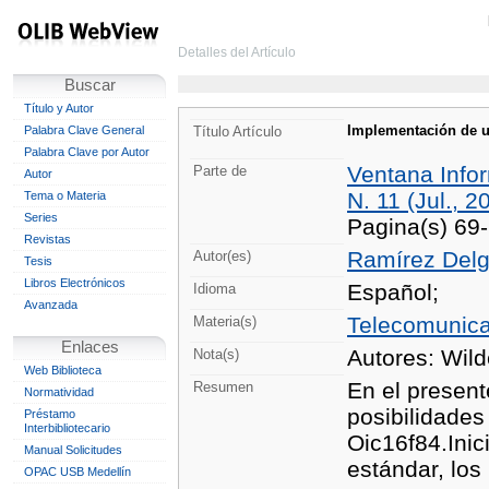
Detalles del Artículo
Buscar
Título y Autor
Implementación de un
Palabra Clave General
Título Artículo
Palabra Clave por Autor
Ventana Info
Parte de
Autor
N. 11 (Jul., 2
Tema o Materia
Series
Pagina(s) 69
Revistas
Ramírez Delg
Autor(es)
Tesis
Libros Electrónicos
Español;
Idioma
Avanzada
Telecomunic
Materia(s)
Enlaces
Autores: Wil
Nota(s)
Web Biblioteca
En el presen
Resumen
Normatividad
posibilidades
Préstamo
Interbibliotecario
Oic16f84.Inic
Manual Solicitudes
estándar, los
OPAC USB Medellín