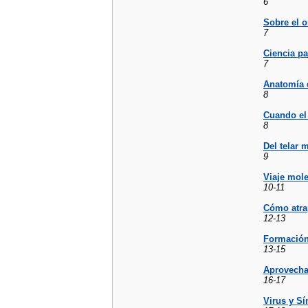
6
Sobre el 
7
Ciencia pa
7
Anatomía 
8
Cuando el 
8
Del telar 
9
Viaje mole
10-11
Cómo atra
12-13
Formación 
13-15
Aprovechar
16-17
Virus y Sí