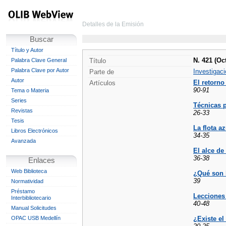
Detalles de la Emisión
Buscar
Título y Autor
N. 421 (Oct
Palabra Clave General
Título
Palabra Clave por Autor
Investigaci
Parte de
Autor
El retorno
Artículos
90-91
Tema o Materia
Series
Técnicas p
Revistas
26-33
Tesis
La flota az
Libros Electrónicos
34-35
Avanzada
El alce de
36-38
Enlaces
Web Biblioteca
¿Qué son 
39
Normatividad
Préstamo
Lecciones 
Interbibliotecario
40-48
Manual Solicitudes
OPAC USB Medellín
¿Existe el