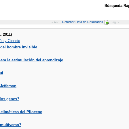
Búsqueda Ráp
Retornar Lista de Resultados
< Ant.
Sig. >
. 2011)
ón y Ciencia
 del hombre invisible
ara la estimulación del aprendizaje
ul
 Jefferson
los genes?
climáticas del Plioceno
 multiverso?