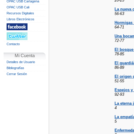
20-25
OPAC USB Cartagena
OPAC USB Cali
La nueva c
Recursos Digitales
56-63
Libros Electrónicos
Hormigas 
64-71
Una bocan
72-77
Contacto
El bosque 
78-85
Mi Cuenta
Detalles de Usuario
El guardiá
86-89
Bibliografías
Cerrar Sesión
El origen 
51-55
Espejos y 
92-93
La eterna 
4
La empatía
5
Enfermedad