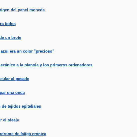
origen del papel moneda
ra todos
de un brote
azul era un color "precioso"
mecánico a la pianola y los primeros ordenadores
cular al pasado
par una onda
de tejidos epiteliales
 el oleaje
ndrome de fatiga crónica