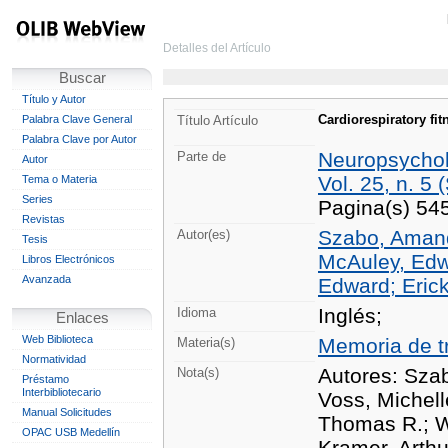
Detalles del Artículo
Buscar
Título y Autor
Cardiorespiratory fi
Palabra Clave General
Título Artículo
Palabra Clave por Autor
Neuropsycho
Parte de
Autor
Vol. 25, n. 5 
Tema o Materia
Series
Pagina(s) 54
Revistas
Szabo, Amand
Autor(es)
Tesis
McAuley, Edw
Libros Electrónicos
Avanzada
Edward; Ericks
Inglés;
Idioma
Enlaces
Web Biblioteca
Memoria de t
Materia(s)
Normatividad
Autores: Szab
Nota(s)
Préstamo
Interbibliotecario
Voss, Michell
Manual Solicitudes
Thomas R.; Wh
OPAC USB Medellín
Kramer, Arthu