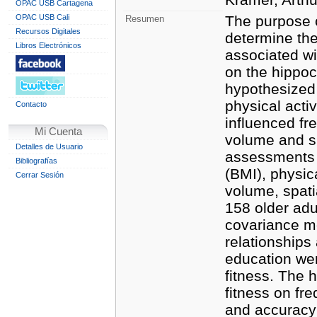
OPAC USB Cartagena
OPAC USB Cali
The purpose o
Resumen
Recursos Digitales
determine the
Libros Electrónicos
associated wi
on the hippo
hypothesized 
physical activ
Contacto
influenced fr
Mi Cuenta
volume and s
Detalles de Usuario
assessments 
Bibliografías
(BMI), physica
Cerrar Sesión
volume, spati
158 older adu
covariance m
relationships
education wer
fitness. The 
fitness on fr
and accuracy 