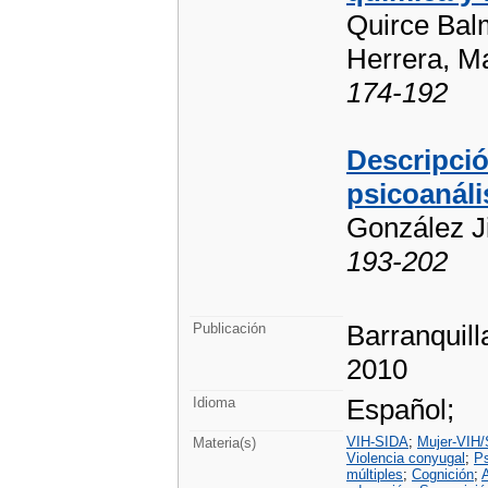
Quirce Balm
Herrera, Ma
174-192
Descripció
psicoanáli
González Ji
193-202
Barranquill
Publicación
2010
Español;
Idioma
VIH-SIDA
;
Mujer-VIH
Materia(s)
Violencia conyugal
;
Ps
múltiples
;
Cognición
;