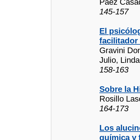
Páez Casad
145-157
El psicólo
facilitado
Gravini Don
Julio, Linda
158-163
Sobre la H
Rosillo Las
164-173
Los alucin
química y 