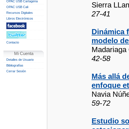
OPAC USB Cartagena
Sierra LLam
OPAC USB Cali
27-41
Recursos Digitales
Libros Electrónicos
Dinámica f
modelo de 
Contacto
Madariaga O
Mi Cuenta
42-58
Detalles de Usuario
Bibliografías
Cerrar Sesión
Más allá d
enfoque e
Navia Núñe
59-72
Estudio s