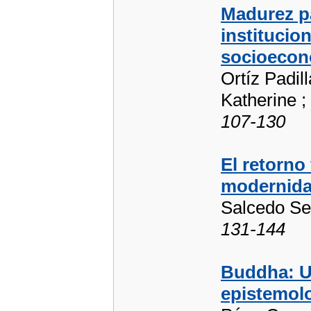
Madurez pa
institucio
socioeco
Ortíz Padil
Katherine ; 
107-130
El retorno
modernid
Salcedo Se
131-144
Buddha: Un
epistemolo