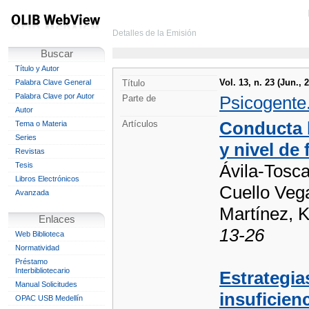
Detalles de la Emisión
Buscar
Título y Autor
Vol. 13, n. 23 (Jun., 
Palabra Clave General
Título
Palabra Clave por Autor
Psicogente.
Parte de
Autor
Conducta b
Artículos
Tema o Materia
Series
y nivel de
Revistas
Tesis
Ávila-Tosca
Libros Electrónicos
Cuello Vega
Avanzada
Martínez, K
Enlaces
13-26
Web Biblioteca
Normatividad
Préstamo
Interbibliotecario
Estrategia
Manual Solicitudes
insuficienc
OPAC USB Medellín