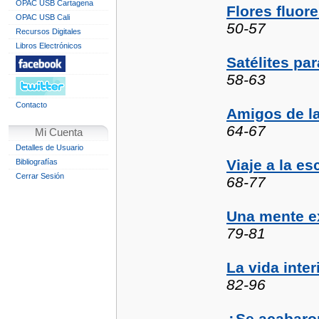
OPAC USB Cartagena
Flores fluor
OPAC USB Cali
50-57
Recursos Digitales
Libros Electrónicos
Satélites pa
58-63
Contacto
Amigos de l
64-67
Mi Cuenta
Detalles de Usuario
Viaje a la es
Bibliografías
Cerrar Sesión
68-77
Una mente e
79-81
La vida inte
82-96
¿Se acabaro