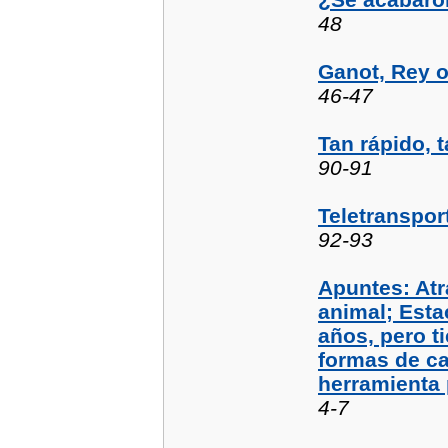
48
Ganot, Rey o 
46-47
Tan rápido, t
90-91
Teletranspor
92-93
Apuntes: Atr
animal; Esta
años, pero t
formas de c
herramienta 
4-7