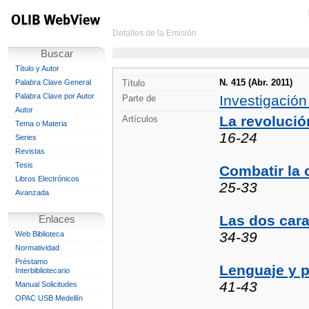
Detalles de la Emisión
Buscar
Título y Autor
N. 415 (Abr. 2011)
Palabra Clave General
Título
Palabra Clave por Autor
Investigación
Parte de
Autor
La revolució
Artículos
Tema o Materia
16-24
Series
Revistas
Tesis
Combatir la
Libros Electrónicos
25-33
Avanzada
Las dos cara
Enlaces
34-39
Web Biblioteca
Normatividad
Préstamo
Lenguaje y 
Interbibliotecario
41-43
Manual Solicitudes
OPAC USB Medellín