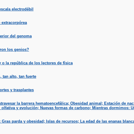
escala electrodébil
 extracorpórea
terior del genoma
ron los genios?
 o la república de los lectores de física
 tan alto, tan fuerte
ortes y trasplantes
travesar la barrera hematoencefálica; Obesidad animal; Estación de naci
 olfativa y evolución; Nuevas formas de carbono; Mientras dormimos: U
Gras parda y obesidad; Islas de recursos; La edad de las enanas blanca