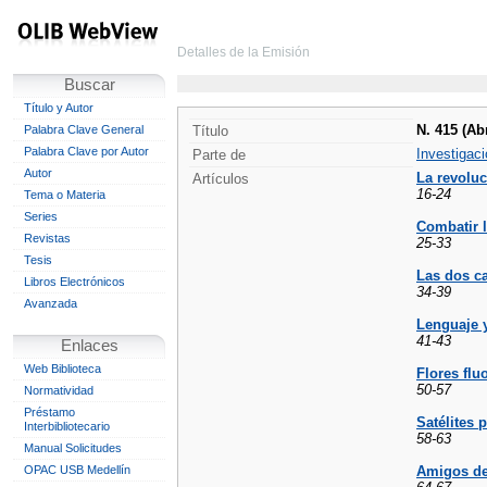
Detalles de la Emisión
Buscar
Título y Autor
N. 415 (Abr
Palabra Clave General
Título
Palabra Clave por Autor
Investigaci
Parte de
Autor
La revoluc
Artículos
16-24
Tema o Materia
Series
Combatir 
Revistas
25-33
Tesis
Las dos ca
Libros Electrónicos
34-39
Avanzada
Lenguaje 
41-43
Enlaces
Web Biblioteca
Flores flu
50-57
Normatividad
Préstamo
Satélites 
Interbibliotecario
58-63
Manual Solicitudes
OPAC USB Medellín
Amigos de