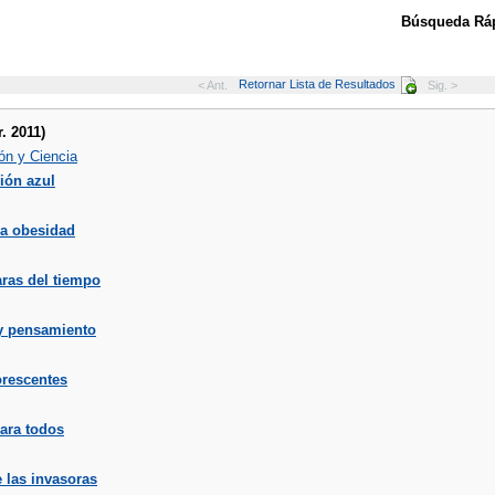
Búsqueda Ráp
Retornar Lista de Resultados
< Ant.
Sig. >
. 2011)
ón y Ciencia
ión azul
la obesidad
ras del tiempo
y pensamiento
orescentes
para todos
 las invasoras