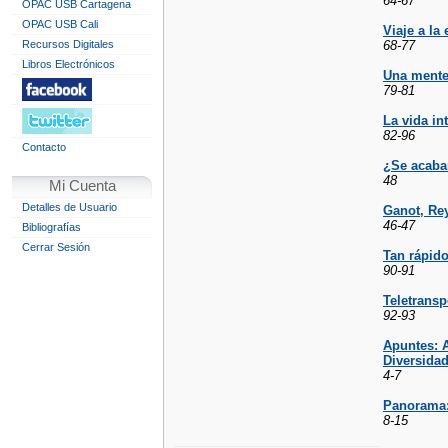
64-67
OPAC USB Cartagena
OPAC USB Cali
Viaje a la 
Recursos Digitales
68-77
Libros Electrónicos
Una mente
79-81
La vida in
82-96
Contacto
¿Se acaba
48
Mi Cuenta
Detalles de Usuario
Ganot, Rey
46-47
Bibliografías
Cerrar Sesión
Tan rápido,
90-91
Teletransp
92-93
Apuntes: A
Diversidad
4-7
Panorama: 
8-15