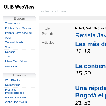
Detalles de la Emisión
Buscar
Título y Autor
N. 671, Vol.136 (Ene
Palabra Clave General
Título
Palabra Clave por Autor
Revista Ja
Parte de
Autor
Las más di
Artículos
Tema o Materia
Series
11-13
Revistas
Tesis
Libros Electrónicos
La contien
Avanzada
15-20
Enlaces
Web Biblioteca
Normatividad
Una rápida
Préstamo
Interbibliotecario
Bogotá el 
Manual Solicitudes
21-31
OPAC USB Medellín