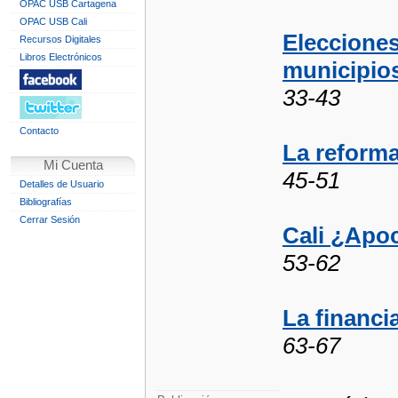
OPAC USB Cartagena
OPAC USB Cali
Eleccione
Recursos Digitales
Libros Electrónicos
municipios
33-43
Contacto
La reforma
Mi Cuenta
45-51
Detalles de Usuario
Bibliografías
Cerrar Sesión
Cali ¿Apo
53-62
La financi
63-67