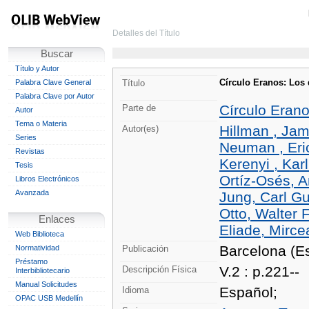
Detalles del Título
Buscar
Título y Autor
Círculo Eranos: Los 
Palabra Clave General
Título
Palabra Clave por Autor
Círculo Erano
Parte de
Autor
Tema o Materia
Hillman , Jam
Autor(es)
Series
Neuman , Eri
Revistas
Kerenyi , Kar
Tesis
Ortíz-Osés, A
Libros Electrónicos
Avanzada
Jung, Carl Gu
Otto, Walter 
Enlaces
Eliade, Mirce
Web Biblioteca
Barcelona (Es
Normatividad
Publicación
Préstamo
V.2 : p.221--
Descripción Física
Interbibliotecario
Manual Solicitudes
Español;
Idioma
OPAC USB Medellín