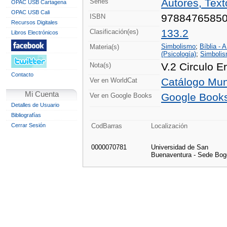
Autores, Tex
Series
OPAC USB Cartagena
OPAC USB Cali
9788476585
ISBN
Recursos Digitales
133.2
Clasificación(es)
Libros Electrónicos
Simbolismo
;
Bíblia - A
Materia(s)
(Psicología)
;
Simbolis
V.2 Circulo E
Nota(s)
Contacto
Catálogo Mun
Ver en WorldCat
Mi Cuenta
Google Book
Ver en Google Books
Detalles de Usuario
Bibliografías
Cerrar Sesión
CodBarras
Localización
0000070781
Universidad de San
Buenaventura - Sede Bog