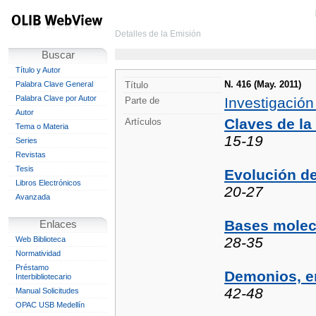
Detalles de la Emisión
Buscar
Título y Autor
N. 416 (May. 2011)
Palabra Clave General
Título
Palabra Clave por Autor
Investigación
Parte de
Autor
Claves de la 
Artículos
Tema o Materia
15-19
Series
Revistas
Tesis
Evolución de
Libros Electrónicos
20-27
Avanzada
Bases molecu
Enlaces
28-35
Web Biblioteca
Normatividad
Préstamo
Demonios, en
Interbibliotecario
42-48
Manual Solicitudes
OPAC USB Medellín