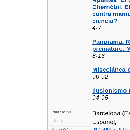
Chernóbil. E
contra mamut
ciencia?
4-7
Panorama. R
prematuro. 
8-13
Miscelánea 
90-92
Ilusionismo
94-95
Barcelona (Es
Publicación
Español;
Idioma
DIBOSONES
;
DETEC
Materia(s)