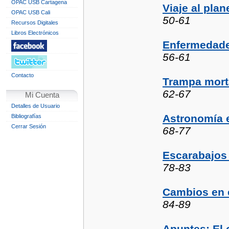
OPAC USB Cartagena
Viaje al pla
OPAC USB Cali
50-61
Recursos Digitales
Libros Electrónicos
Enfermedades
56-61
Contacto
Trampa mort
62-67
Mi Cuenta
Detalles de Usuario
Astronomía e
Bibliografías
Cerrar Sesión
68-77
Escarabajos
78-83
Cambios en e
84-89
Apuntes: El 