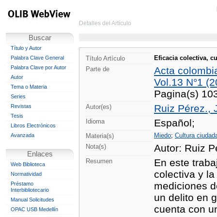
Detalles del Artículo
Buscar
Título y Autor
Eficacia colectiva, c
Palabra Clave General
Título Artículo
Palabra Clave por Autor
Acta colombi
Parte de
Autor
Vol.13 N°1 (2
Tema o Materia
Pagina(s) 10
Series
Ruiz Pérez., 
Revistas
Autor(es)
Tesis
Español;
Idioma
Libros Electrónicos
Miedo
;
Cultura ciudad
Avanzada
Materia(s)
Autor: Ruiz P
Nota(s)
Enlaces
En este traba
Resumen
Web Biblioteca
colectiva y la
Normatividad
mediciones de
Préstamo
Interbibliotecario
un delito en 
Manual Solicitudes
cuenta con un
OPAC USB Medellín