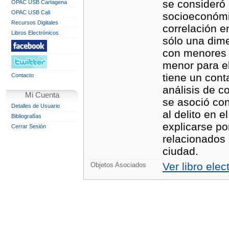
se consideró 
OPAC USB Cartagena
OPAC USB Cali
socioeconómic
Recursos Digitales
correlación en
Libros Electrónicos
sólo una dime
con menores n
menor para el
tiene un cont
Contacto
análisis de c
Mi Cuenta
se asoció con
Detalles de Usuario
al delito en e
Bibliografías
explicarse po
Cerrar Sesión
relacionados 
ciudad.
Ver libro elec
Objetos Asociados