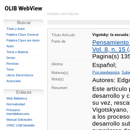
Detalles del Artículo
Buscar
Título y Autor
Vigotsky: la escuela 
Palabra Clave General
Título Artículo
Palabra Clave por Autor
Pensamiento 
Parte de
Autor
Vol. 8, n. 15 
Tema o Materia
Pagina(s) 13
Series
Español;
Revistas
Idioma
Tesis
Psicopedagogía
;
Subj
Materia(s)
Libros Electrónicos
Autores: Edga
Nota(s)
Avanzada
Este artículo
Resumen
Enlaces
desarrollo y 
Web Biblioteca
su vez, resca
Normatividad
Vigotskyano, 
Préstamo
Interbibliotecario
a los proces
Manual Solicitudes
desarrollo sub
OPAC USB Medellín