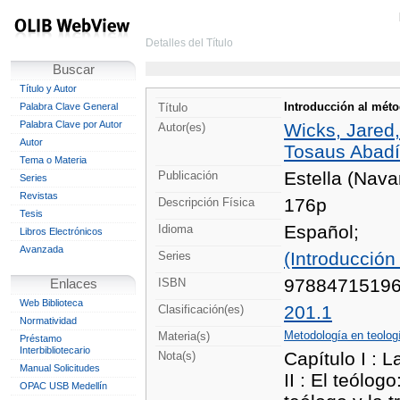
Detalles del Título
Buscar
Título y Autor
Introducción al méto
Palabra Clave General
Título
Palabra Clave por Autor
Wicks, Jared,
Autor(es)
Autor
Tosaus Abadí
Tema o Materia
Estella (Nava
Publicación
Series
Revistas
176p
Descripción Física
Tesis
Español;
Idioma
Libros Electrónicos
Avanzada
(Introducción 
Series
9788471519
ISBN
Enlaces
Web Biblioteca
201.1
Clasificación(es)
Normatividad
Metodología en teolog
Materia(s)
Préstamo
Interbibliotecario
Capítulo I : L
Nota(s)
Manual Solicitudes
II : El teólog
OPAC USB Medellín