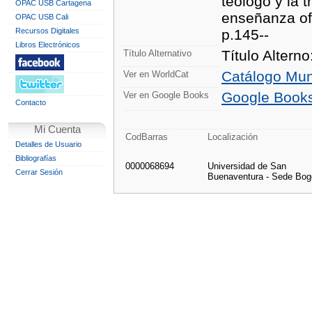
teólogo y la t
OPAC USB Cartagena
enseñanza ofic
OPAC USB Cali
Recursos Digitales
p.145--
Libros Electrónicos
Título Alterno
Título Alternativo
Catálogo Mun
Ver en WorldCat
Google Book
Ver en Google Books
Contacto
Mi Cuenta
CodBarras
Localización
Detalles de Usuario
Bibliografías
0000068694
Universidad de San
Cerrar Sesión
Buenaventura - Sede Bog