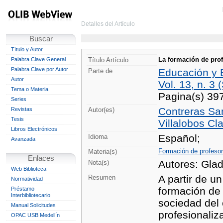
Detalles del Artículo
Buscar
Título y Autor
La formación de prof
Palabra Clave General
Título Artículo
Palabra Clave por Autor
Educación y
Parte de
Autor
Vol. 13, n. 3 
Tema o Materia
Pagina(s) 39
Series
Contreras Sa
Revistas
Autor(es)
Tesis
Villalobos Cla
Libros Electrónicos
Español;
Idioma
Avanzada
Formación de profeso
Materia(s)
Enlaces
Autores: Glad
Nota(s)
Web Biblioteca
A partir de un
Resumen
Normatividad
formación de 
Préstamo
Interbibliotecario
sociedad del 
Manual Solicitudes
profesionaliz
OPAC USB Medellín