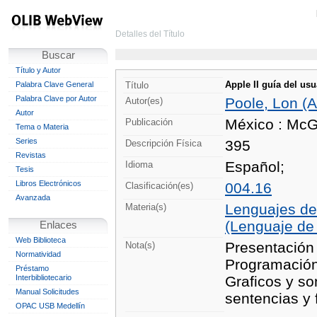
Detalles del Título
Buscar
Título y Autor
Apple II guía del usu
Palabra Clave General
Título
Palabra Clave por Autor
Poole, Lon (A
Autor(es)
Autor
México : McG
Publicación
Tema o Materia
Series
395
Descripción Física
Revistas
Español;
Idioma
Tesis
Libros Electrónicos
004.16
Clasificación(es)
Avanzada
Lenguajes de
Materia(s)
(Lenguaje de
Enlaces
Web Biblioteca
Presentación 
Nota(s)
Normatividad
Programación 
Préstamo
Interbibliotecario
Graficos y s
Manual Solicitudes
sentencias y 
OPAC USB Medellín