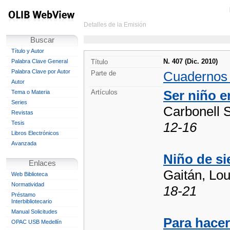
Detalles de la Emisión
Buscar
Título y Autor
N. 407 (Dic. 2010)
Palabra Clave General
Título
Palabra Clave por Autor
Cuadernos
Parte de
Autor
Ser niño en
Artículos
Tema o Materia
Series
Carbonell 
Revistas
Tesis
12-16
Libros Electrónicos
Avanzada
Niño de si
Enlaces
Gaitán, Lo
Web Biblioteca
Normatividad
18-21
Préstamo
Interbibliotecario
Manual Solicitudes
Para hacer
OPAC USB Medellín