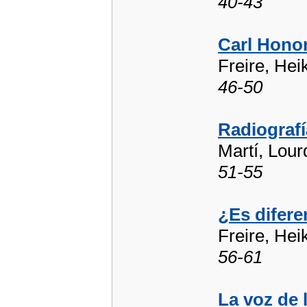
40-43
Carl Honor
Freire, Hei
46-50
Radiografí
Martí, Lour
51-55
¿Es difere
Freire, Hei
56-61
La voz de 