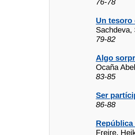
76-78
Un tesoro 
Sachdeva,
79-82
Algo sorpr
Ocaña Abell
83-85
Ser partíc
86-88
República 
Freire, Hei