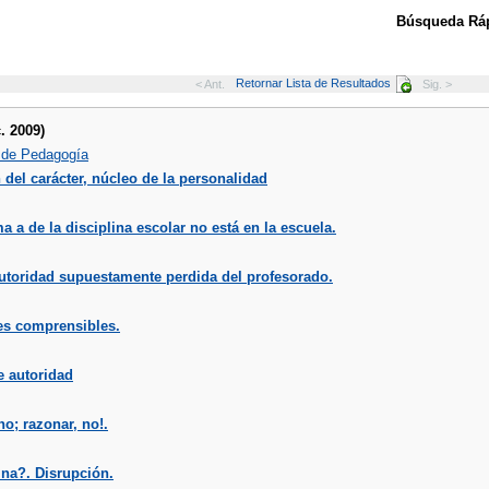
Búsqueda Ráp
Retornar Lista de Resultados
< Ant.
Sig. >
. 2009)
 de Pedagogía
del carácter, núcleo de la personalidad
a a de la disciplina escolar no está en la escuela.
utoridad supuestamente perdida del profesorado.
es comprensibles.
e autoridad
no; razonar, no!.
ina?. Disrupción.