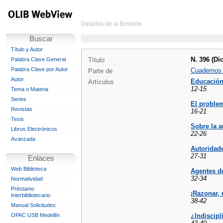
Detalles de la Emisión
Buscar
Título y Autor
N. 396 (Dic
Palabra Clave General
Título
Palabra Clave por Autor
Cuadernos
Parte de
Autor
Educación 
Artículos
12-15
Tema o Materia
Series
El problem
Revistas
16-21
Tesis
Sobre la a
Libros Electrónicos
22-26
Avanzada
Autoridad
27-31
Enlaces
Web Biblioteca
Agentes d
32-34
Normatividad
Préstamo
¡Razonar, 
Interbibliotecario
38-42
Manual Solicitudes
OPAC USB Medellín
¿Indiscipl