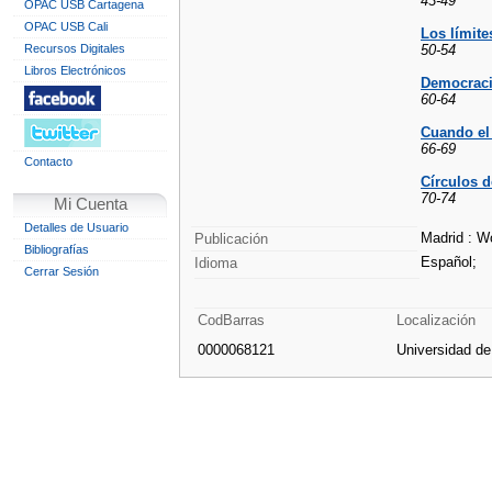
43-49
OPAC USB Cartagena
OPAC USB Cali
Los límit
Recursos Digitales
50-54
Libros Electrónicos
Democracia
60-64
Cuando el 
66-69
Contacto
Círculos d
70-74
Mi Cuenta
Detalles de Usuario
Madrid : Wo
Publicación
Bibliografías
Español;
Idioma
Cerrar Sesión
CodBarras
Localización
0000068121
Universidad d