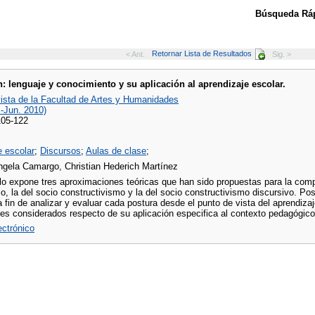
Búsqueda Ráp
Retornar Lista de Resultados
< Ant.
Sig. >
n: lenguaje y conocimiento y su aplicación al aprendizaje escolar.
vista de la Facultad de Artes y Humanidades
.-Jun. 2010)
105-122
e escolar
;
Discursos
;
Aulas de clase
;
ngela Camargo, Christian Hederich Martínez
lo expone tres aproximaciones teóricas que han sido propuestas para la compr
o, la del socio constructivismo y la del socio constructivismo discursivo. P
 fin de analizar y evaluar cada postura desde el punto de vista del aprendizaj
es considerados respecto de su aplicación especifica al contexto pedagógico
lectrónico