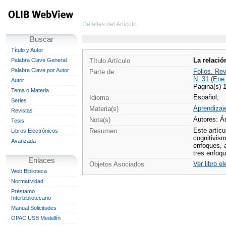
Detalles del Artículo
Buscar
Título y Autor
La relació
Palabra Clave General
Título Artículo
Palabra Clave por Autor
Folios. Re
Parte de
N. 31 (Ene
Autor
Pagina(s) 
Tema o Materia
Español;
Idioma
Series
Aprendizaj
Materia(s)
Revistas
Autores: Á
Nota(s)
Tesis
Este artícu
Resumen
Libros Electrónicos
cognitivism
Avanzada
enfoques, a
tres enfoqu
Enlaces
Ver libro e
Objetos Asociados
Web Biblioteca
Normatividad
Préstamo
Interbibliotecario
Manual Solicitudes
OPAC USB Medellín