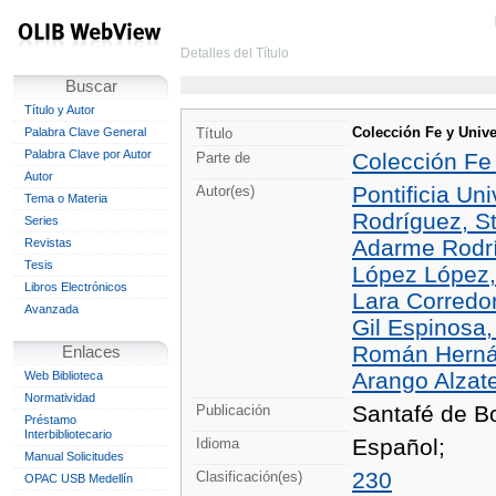
Detalles del Título
Buscar
Título y Autor
Colección Fe y Unive
Palabra Clave General
Título
Palabra Clave por Autor
Colección Fe 
Parte de
Autor
Pontificia Un
Autor(es)
Tema o Materia
Rodríguez, St
Series
Adarme Rodrí
Revistas
Tesis
López López,
Libros Electrónicos
Lara Corredor
Avanzada
Gil Espinosa,
Román Hernán
Enlaces
Arango Alzate
Web Biblioteca
Normatividad
Santafé de B
Publicación
Préstamo
Interbibliotecario
Español;
Idioma
Manual Solicitudes
230
Clasificación(es)
OPAC USB Medellín