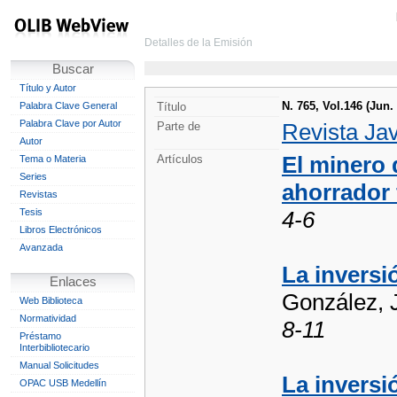
Detalles de la Emisión
Buscar
Título y Autor
N. 765, Vol.146 (Jun.
Palabra Clave General
Título
Palabra Clave por Autor
Revista Ja
Parte de
Autor
El minero d
Artículos
Tema o Materia
Series
ahorrador 
Revistas
Tesis
4-6
Libros Electrónicos
Avanzada
La inversi
Enlaces
González, 
Web Biblioteca
Normatividad
8-11
Préstamo
Interbibliotecario
Manual Solicitudes
La inversió
OPAC USB Medellín