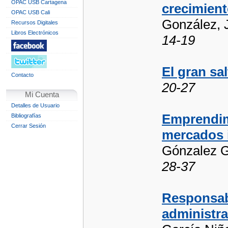
OPAC USB Cartagena
crecimient
OPAC USB Cali
González, 
Recursos Digitales
Libros Electrónicos
14-19
El gran sa
Contacto
20-27
Mi Cuenta
Detalles de Usuario
Emprendimi
Bibliografías
Cerrar Sesión
mercados 
Gónzalez G
28-37
Responsab
administra