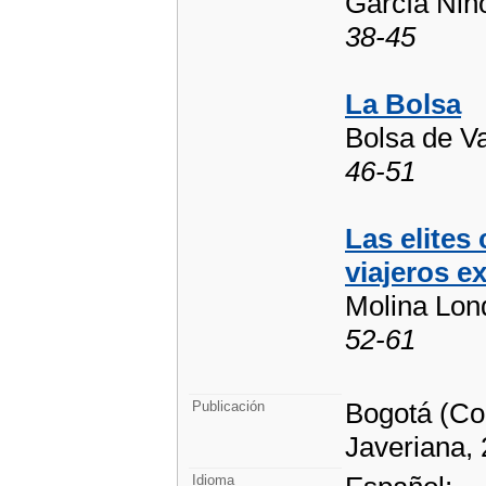
García Niñ
38-45
La Bolsa
Bolsa de V
46-51
Las elites
viajeros e
Molina Lon
52-61
Bogotá (Col
Publicación
Javeriana,
Idioma