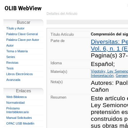
Detalles del Artículo
Buscar
Título y Autor
Comprensión del sig
Palabra Clave General
Título Artículo
Palabra Clave por Autor
Diversitas: P
Parte de
Autor
Vol. 6, n. 1 
Tema o Materia
Pagina(s) 37
Series
Español;
Revistas
Idioma
Tesis
Vigotsky, Lev Semenov
Materia(s)
Libros Electrónicos
Interpretación
;
Gergen,
Avanzada
Autores: Paol
Nota(s)
Cañon
Enlaces
Este artículo
Web Biblioteca
Resumen
Normatividad
Ley Semionov
Préstamo
pretensión es
Interbibliotecario
construidos p
Manual Solicitudes
OPAC USB Medellín
sus obras más