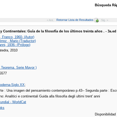
Búsqueda Ráp
Retornar Lista de Resultados
< Ant.
Sig. >
 y Continentales: Guía de la filosofía de los últimos treinta años . - 3a.ed
, Franco, 1960- (Autor)
rrez , Mario (Traductor)
anni, 1936- (Prólogo)
atedra, 2010
n Teorema. Serie Mayor )
5577
Moderna-Siglo XX
;
rte : Una imagen del pensamiento contemporáneo p.43-- Segunda parte : Escu
no: Analitici e continentali Guida alla filosofia degli ultimi trent' anni
undial - WorldCat
oks
Disponibilidad