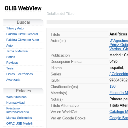
Detalles del Título
Buscar
Título y Autor
Analíticos
Palabra Clave General
Título
Palabra Clave por Autor
D' Agostino
Autor(es)
Pérez Gutié
Autor
Vattino, Gi
Tema o Materia
Madrid : C
Publicación
Series
549p
Descripción Física
Revistas
Español;
Idioma
Tesis
( Colecció
Series
Libros Electrónicos
Avanzada
978843762
ISBN
190
Clasificación(es)
Enlaces
Filosofía 
Materia(s)
Web Biblioteca
Primera pa
Nota(s)
Normatividad
Título Alter
Título Alternativo
Préstamo
Catálogo M
Ver en WorldCat
Interbibliotecario
Google Bo
Manual Solicitudes
Ver en Google Books
OPAC USB Medellín