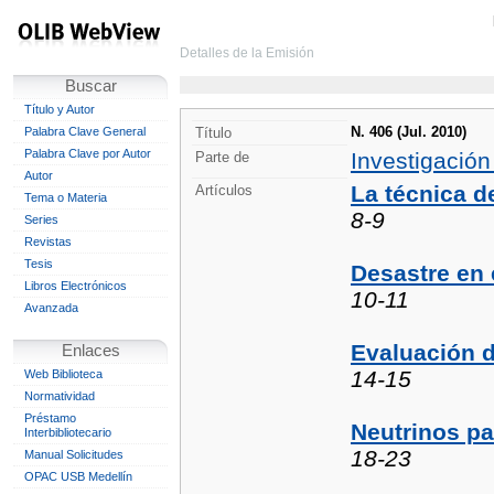
Detalles de la Emisión
Buscar
Título y Autor
N. 406 (Jul. 2010)
Palabra Clave General
Título
Palabra Clave por Autor
Investigación
Parte de
Autor
La técnica d
Artículos
Tema o Materia
8-9
Series
Revistas
Tesis
Desastre en 
Libros Electrónicos
10-11
Avanzada
Evaluación d
Enlaces
14-15
Web Biblioteca
Normatividad
Préstamo
Neutrinos pa
Interbibliotecario
18-23
Manual Solicitudes
OPAC USB Medellín