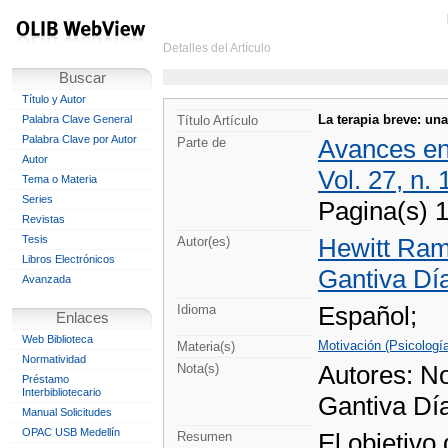
Detalles del Artículo
Buscar
Título y Autor
La terapia breve: una
Palabra Clave General
Título Artículo
Palabra Clave por Autor
Avances en
Parte de
Autor
Vol. 27, n. 
Tema o Materia
Series
Pagina(s) 
Revistas
Tesis
Hewitt Ramí
Autor(es)
Libros Electrónicos
Gantiva Día
Avanzada
Español;
Idioma
Enlaces
Web Biblioteca
Motivación (Psicologí
Materia(s)
Normatividad
Autores: N
Nota(s)
Préstamo
Interbibliotecario
Gantiva Dí
Manual Solicitudes
OPAC USB Medellín
El objetivo 
Resumen