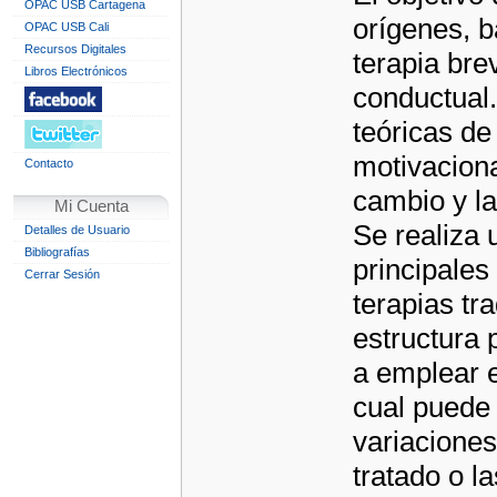
OPAC USB Cartagena
orígenes, b
OPAC USB Cali
Recursos Digitales
terapia bre
Libros Electrónicos
conductual.
teóricas de
motivaciona
Contacto
cambio y la
Mi Cuenta
Se realiza 
Detalles de Usuario
Bibliografías
principales
Cerrar Sesión
terapias tr
estructura 
a emplear e
cual puede 
variaciones
tratado o l