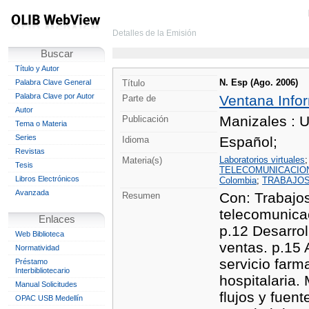
Detalles de la Emisión
Buscar
Título y Autor
N. Esp (Ago. 2006)
Palabra Clave General
Título
Palabra Clave por Autor
Ventana Info
Parte de
Autor
Manizales : 
Publicación
Tema o Materia
Series
Español;
Idioma
Revistas
Laboratorios virtuales
Materia(s)
Tesis
TELECOMUNICACIO
Libros Electrónicos
Colombia
;
TRABAJOS
Avanzada
Con: Trabajos
Resumen
telecomunicac
Enlaces
p.12 Desarrol
Web Biblioteca
ventas. p.15 
Normatividad
servicio farm
Préstamo
Interbibliotecario
hospitalaria.
Manual Solicitudes
flujos y fuen
OPAC USB Medellín