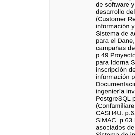
de software 
desarrollo d
(Customer Re
información 
Sistema de ad
para el Dane,
campañas de
p.49 Proyect
para Iderna S
inscripción d
información p
Documentació
ingeniería in
PostgreSQL p
(Confamiliare
CASH4U. p.61
SIMAC. p.63 
asociados de 
Sistema de i