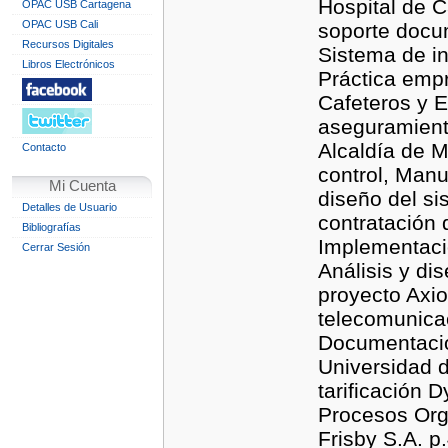
Hospital de C
OPAC USB Cartagena
OPAC USB Cali
soporte docum
Recursos Digitales
Sistema de in
Libros Electrónicos
Práctica empr
Cafeteros y 
aseguramiento
Alcaldía de M
Contacto
control, Manu
Mi Cuenta
diseño del si
Detalles de Usuario
contratación
Bibliografías
Implementació
Cerrar Sesión
Análisis y di
proyecto Axi
telecomunicac
Documentación
Universidad 
tarificación 
Procesos Org
Frisby S.A. p