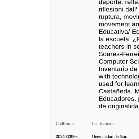
deporte: refl
riflesioni dal
ruptura, movi
movement and 
Educativa/ E
la escuela: ¿
teachers in s
Soares-Ferrei
Computer Scie
Inventario d
with technolo
used for learn
Castañeda, M
Educadores. p
de originalid
CodBarras
Localización
0034003965
Universidad de San