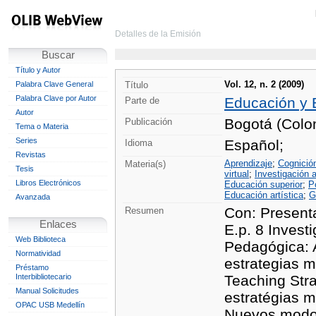
Detalles de la Emisión
Buscar
Título y Autor
Vol. 12, n. 2 (2009)
Palabra Clave General
Título
Palabra Clave por Autor
Educación y
Parte de
Autor
Bogotá (Colo
Publicación
Tema o Materia
Series
Español;
Idioma
Revistas
Aprendizaje
;
Cognició
Materia(s)
Tesis
virtual
;
Investigación 
Libros Electrónicos
Educación superior
;
P
Educación artística
;
G
Avanzada
Con: Presenta
Resumen
Enlaces
E.p. 8 Inves
Web Biblioteca
Pedagógica: 
Normatividad
estrategias m
Préstamo
Interbibliotecario
Teaching Str
Manual Solicitudes
estratégias m
OPAC USB Medellín
Nuevos modos 