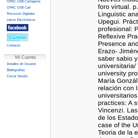
OPAC USB Cartagena
foro virtual. 
OPAC USB Cali
Linguistic an
Recursos Digitales
Libros Electrónicos
Upegui. Práct
profesional: 
Reflexive Pra
Presence and 
Contacto
Erazo- Jiméne
Mi Cuenta
saber sabio y
Detalles de Usuario
universitaria
Bibliografías
university pr
Cerrar Sesión
María Gonzál
relación con 
universitario
practices: A 
Vincenzi. Las
de los Estado
case of the U
Teoria de la 