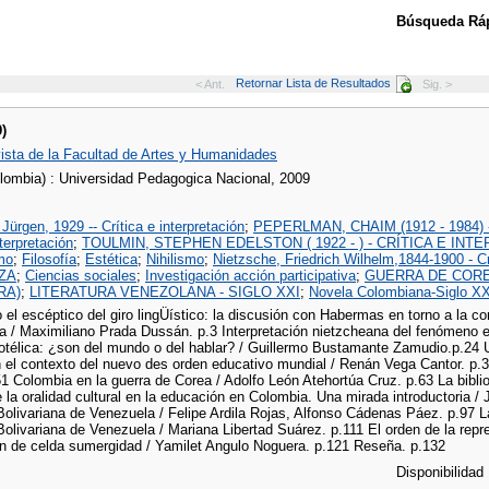
Búsqueda Ráp
Retornar Lista de Resultados
< Ant.
Sig. >
9)
vista de la Facultad de Artes y Humanidades
lombia) : Universidad Pedagogica Nacional, 2009
ürgen, 1929 -- Crítica e interpretación
;
PEPERLMAN, CHAIM (1912 - 1984)
nterpretación
;
TOULMIN, STEPHEN EDELSTON ( 1922 - ) - CRÍTICA E IN
mo
;
Filosofía
;
Estética
;
Nihilismo
;
Nietzsche, Friedrich Wilhelm,1844-1900 - Crí
ZA
;
Ciencias sociales
;
Investigación acción participativa
;
GUERRA DE COR
RA)
;
LITERATURA VENEZOLANA - SIGLO XXI
;
Novela Colombiana-Siglo X
el escéptico del giro lingÜístico: la discusión con Habermas en torno a la c
 / Maximiliano Prada Dussán. p.3 Interpretación nietzcheana del fenómeno es
totélica: ¿son del mundo o del hablar? / Guillermo Bustamante Zamudio.p.24 Un
 el contexto del nuevo des orden educativo mundial / Renán Vega Cantor. p.31
.51 Colombia en la guerra de Corea / Adolfo León Atehortúa Cruz. p.63 La bibli
 la oralidad cultural en la educación en Colombia. Una mirada introductoria 
Bolivariana de Venezuela / Felipe Ardila Rojas, Alfonso Cádenas Páez. p.97 L
olivariana de Venezuela / Mariana Libertad Suárez. p.111 El orden de la repr
ón de celda sumergidad / Yamilet Angulo Noguera. p.121 Reseña. p.132
Disponibilidad