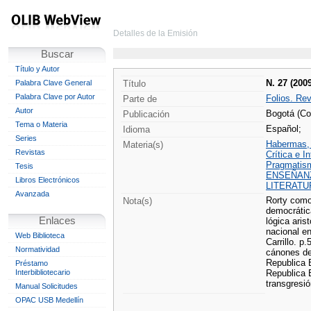
Detalles de la Emisión
Buscar
Título y Autor
N. 27 (200
Palabra Clave General
Título
Palabra Clave por Autor
Folios. Re
Parte de
Autor
Bogotá (Co
Publicación
Tema o Materia
Español;
Idioma
Series
Habermas, J
Materia(s)
Revistas
Crítica e I
Pragmatis
Tesis
ENSEÑAN
Libros Electrónicos
LITERATU
Avanzada
Rorty como 
Nota(s)
democrática
Enlaces
lógica aris
nacional en
Web Biblioteca
Carrillo. p
Normatividad
cánones de
Republica 
Préstamo
Interbibliotecario
Republica B
transgresi
Manual Solicitudes
OPAC USB Medellín