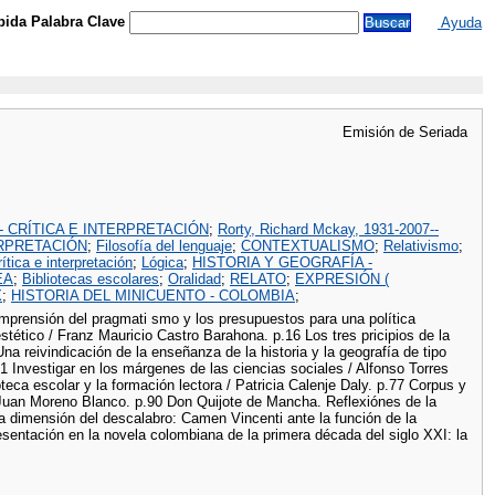
ida Palabra Clave
Ayuda
Emisión de Seriada
 - CRÍTICA E INTERPRETACIÓN
;
Rorty, Richard Mckay, 1931-2007--
TERPRETACIÓN
;
Filosofía del lenguaje
;
CONTEXTUALISMO
;
Relativismo
;
tica e interpretación
;
Lógica
;
HISTORIA Y GEOGRAFÍA -
EA
;
Bibliotecas escolares
;
Oralidad
;
RELATO
;
EXPRESIÓN (
X
;
HISTORIA DEL MINICUENTO - COLOMBIA
;
omprensión del pragmati smo y los presupuestos para una política
tético / Franz Mauricio Castro Barahona. p.16 Los tres pricipios de la
a reivindicación de la enseñanza de la historia y la geografía de tipo
 Investigar en los márgenes de las ciencias sociales / Alfonso Torres
oteca escolar y la formación lectora / Patricia Calenje Daly. p.77 Corpus y
/ Juan Moreno Blanco. p.90 Don Quijote de Mancha. Reflexiónes de la
a dimensión del descalabro: Camen Vincenti ante la función de la
esentación en la novela colombiana de la primera década del siglo XXI: la