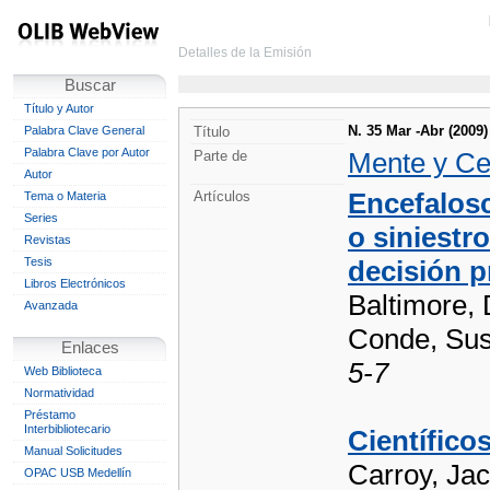
Detalles de la Emisión
Buscar
Título y Autor
N. 35 Mar -Abr (2009)
Palabra Clave General
Título
Palabra Clave por Autor
Mente y Ce
Parte de
Autor
Encefalosc
Artículos
Tema o Materia
Series
o siniestr
Revistas
Tesis
decisión p
Libros Electrónicos
Baltimore, 
Avanzada
Conde, Sus
Enlaces
5-7
Web Biblioteca
Normatividad
Préstamo
Interbibliotecario
Científico
Manual Solicitudes
Carroy, Jac
OPAC USB Medellín