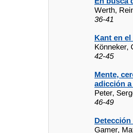
En busca d
Werth, Rei
36-41
Kant en el
Könneker, 
42-45
Mente, cer
adicción a
Peter, Serg
46-49
Detección
Gamer, Mat