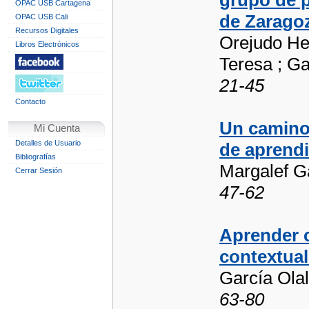
grupo de p
OPAC USB Cartagena
de Zarago
OPAC USB Cali
Recursos Digitales
Orejudo He
Libros Electrónicos
Teresa ; Ga
21-45
Contacto
Un camino 
Mi Cuenta
Detalles de Usuario
de aprendi
Bibliografías
Margalef Ga
Cerrar Sesión
47-62
Aprender 
contextual
García Olal
63-80