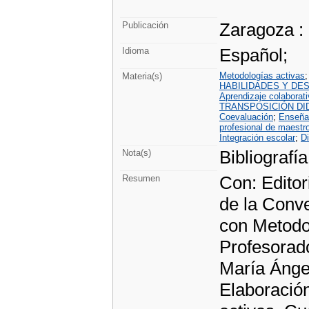
Zaragoza :
Publicación
Español;
Idioma
Metodologías activas
Materia(s)
HABILIDADES Y DE
Aprendizaje colaborat
TRANSPOSICIÓN DI
Coevaluación
;
Enseña
profesional de maestr
Integración escolar
;
D
Bibliografía
Nota(s)
Con: Editor
Resumen
de la Conve
con Metodo
Profesorad
María Ánge
Elaboración