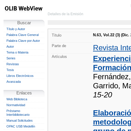
Detalles de la Emisión
Buscar
Título y Autor
N.63, Vol.22 (3) (Di
Palabra Clave General
Título
Palabra Clave por Autor
Revista Int
Parte de
Autor
Tema o Materia
Experienci
Artículos
Series
Revistas
Formación
Tesis
Fernández,
Libros Electrónicos
Avanzada
Garrido, M
15-20
Enlaces
Web Biblioteca
Normatividad
Elaboració
Préstamo
Interbibliotecario
metodologí
Manual Solicitudes
OPAC USB Medellín