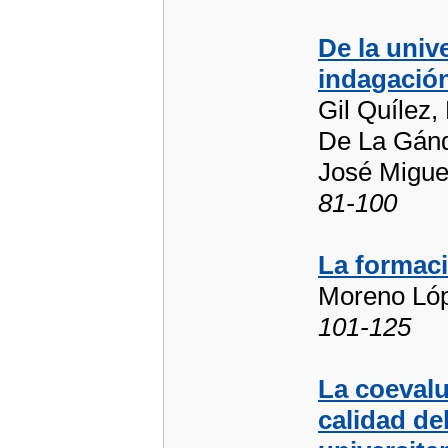
De la unive
indagación
Gil Quílez,
De La Gánd
José Miguel
81-100
La formaci
Moreno Lóp
101-125
La coevalu
calidad de