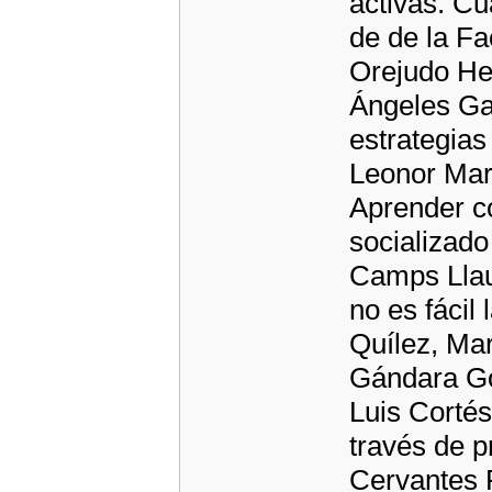
activas. Cu
de de la F
Orejudo He
Ángeles Gar
estrategias
Leonor Marg
Aprender c
socializado
Camps Llaur
no es fácil 
Quílez, Ma
Gándara Gó
Luis Cortés
través de p
Cervantes 