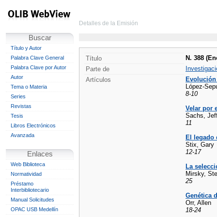
Detalles de la Emisión
Buscar
Título y Autor
N. 388 (En
Palabra Clave General
Título
Palabra Clave por Autor
Investigaci
Parte de
Autor
Evolución
Artículos
López-Sepu
Tema o Materia
8-10
Series
Revistas
Velar por e
Sachs, Jef
Tesis
11
Libros Electrónicos
Avanzada
El legado
Stix, Gary
12-17
Enlaces
Web Biblioteca
La selecc
Mirsky, St
Normatividad
25
Préstamo
Interbibliotecario
Genética d
Manual Solicitudes
Orr, Allen
OPAC USB Medellín
18-24