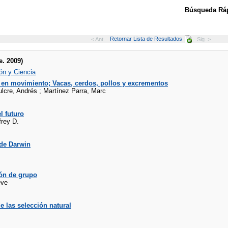
Búsqueda Ráp
Retornar Lista de Resultados
< Ant.
Sig. >
e. 2009)
ón y Ciencia
 en movimiento; Vacas, cerdos, pollos y excrementos
lcre, Andrés ; Martínez Parra, Marc
l futuro
frey D.
 de Darwin
ión de grupo
eve
e las selección natural