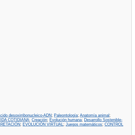
cido desoxirribonucleico-ADN
;
Paleontología
;
Anatomía animal
;
VIDA COTIDIANA
;
Creación
;
Evolución humana
;
Desarrollo Sostenible-
RPRETACIÓN
;
EVOLUCIÓN VIRTUAL
;
Juegos matemáticos
;
CONTROL