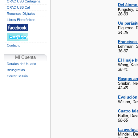
OPAC USB Cartagena
Del átomo 
OPAC USB Cali
Kingsley, 
Recursos Digitales
26-33
Libros Electrónicos
Un parási
Figueroa, R
34-35
Francisco 
Contacto
Lehrman, S
36-37
Mi Cuenta
El linaje
Detalles de Usuario
Wong, Kat
38-41
Bibliografías
Cerrar Sesión
Rasgos an
Shubin, Nei
42-45
Evolución 
Wilson, Da
Cuatro fal
Buller, Dav
58-65
La evoluci
Mindell, Da