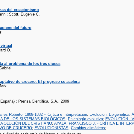
mas del creacionismo
enn ; Scott, Eugenie C.
apiens del futuro
r
virtual
ard O.
ta al problema de los tres dioses
Gabriel
aptativo de crucero. El progreso se acelera
Mark
(España) : Prensa Científica, S.A., 2009
rles Roberto, 1809-1882 -- Crítica e Interpretación
;
Evolución
;
Epigenética
;
Á
A DE LOS SISTEMAS BIOLÓGICOS
;
Psicología evolutiva
;
EVOLUCIÓN - 
EVOLUCIÓN DEL CRISTIANO
;
AYALA, FRANCISCO J. - CRÍTICA E INTE
IVO DE CRUCERO
;
EVOLUCIONISTAS
;
Cambios climáticos
;