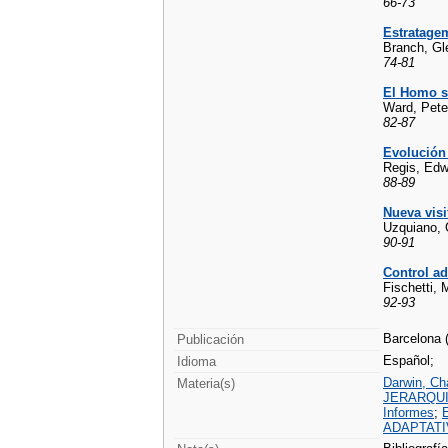
66-73
Estratage
Branch, Gl
74-81
El Homo s
Ward, Pete
82-87
Evolución 
Regis, Edw
88-89
Nueva visi
Uzquiano, 
90-91
Control ad
Fischetti, 
92-93
Barcelona 
Publicación
Español;
Idioma
Darwin, Cha
Materia(s)
JERARQUI
Informes
;
ADAPTAT