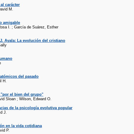
al carácter
David M.
to amigable
osa I. ; García de Suárez, Esther
J. Ayala: La evolución del cristiano
ally
 humano
e
atómicos del pasado
l H.
"por el bien del grupo"
vid Sloan ; Wilson, Edward O.
acias de la psicología evolutiva popular
id J.
ón en la vida cotidiana
vid P.