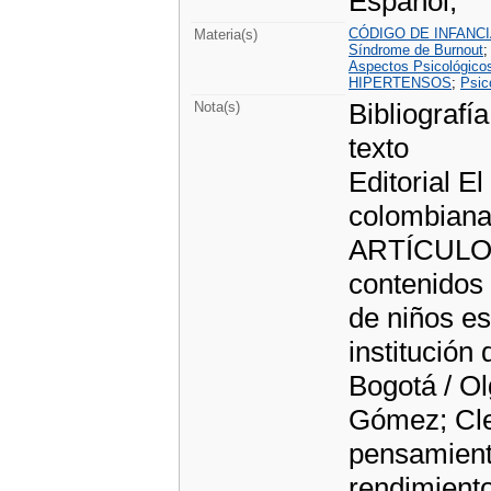
Español;
CÓDIGO DE INFANCI
Materia(s)
Síndrome de Burnout
Aspectos Psicológico
HIPERTENSOS
;
Psic
Bibliografía
Nota(s)
texto
Editorial El
colombiana
ARTÍCULOS A
contenidos 
de niños e
institución
Bogotá / O
Gómez; Cle
pensamiento
rendimient