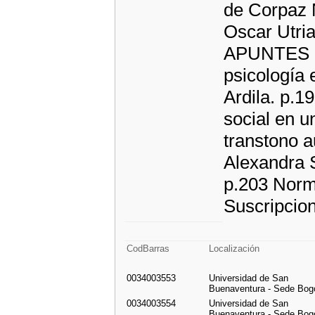
de Corpaz 
Oscar Utri
APUNTES BR
psicología 
Ardila. p
social en u
transtono a
Alexandra 
p.203 Norma
Suscripcio
CodBarras
Localización
0034003553
Universidad de San
Buenaventura - Sede Bog
0034003554
Universidad de San
Buenaventura - Sede Bog