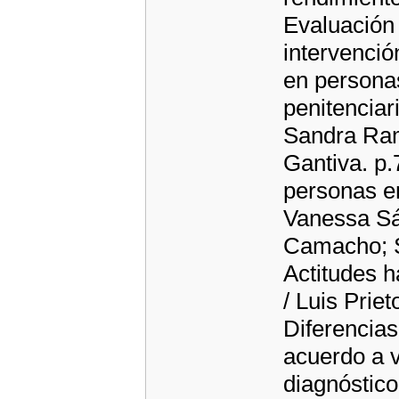
Evaluación 
intervenció
en personas
penitencia
Sandra Ram
Gantiva. p.
personas e
Vanessa Sá
Camacho; S
Actitudes h
/ Luis Prie
Diferencias
acuerdo a v
diagnóstico