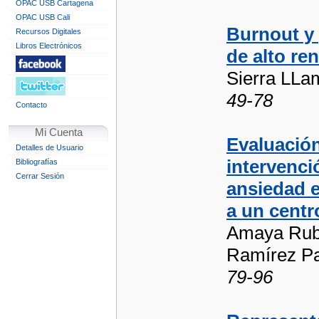
OPAC USB Cartagena
OPAC USB Cali
Burnout y 
Recursos Digitales
Libros Electrónicos
de alto re
Sierra LLa
49-78
Contacto
Mi Cuenta
Evaluación
Detalles de Usuario
intervenci
Bibliografías
Cerrar Sesión
ansiedad e
a un centr
Amaya Rubi
Ramírez Pa
79-96