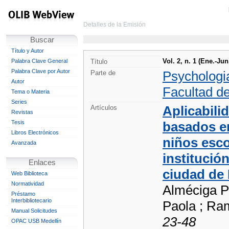
Detalles de la Emisión
Buscar
Título y Autor
Vol. 2, n. 1 (Ene.-Jun
Palabra Clave General
Título
Palabra Clave por Autor
Psychologia
Parte de
Autor
Facultad de
Tema o Materia
Series
Aplicabili
Artículos
Revistas
Tesis
basados en
Libros Electrónicos
niños esc
Avanzada
institució
Enlaces
ciudad de
Web Biblioteca
Normatividad
Alméciga P
Préstamo
Interbibliotecario
Paola ; Ra
Manual Solicitudes
23-48
OPAC USB Medellín