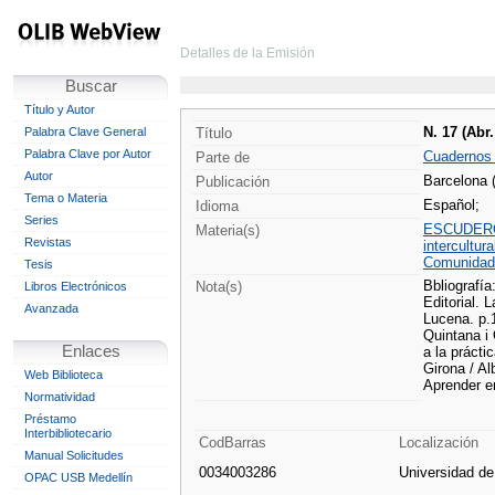
Detalles de la Emisión
Buscar
Título y Autor
N. 17 (Abr.
Palabra Clave General
Título
Palabra Clave por Autor
Cuadernos
Parte de
Autor
Barcelona (
Publicación
Tema o Materia
Español;
Idioma
Series
ESCUDERO
Materia(s)
Revistas
intercultura
Comunidad
Tesis
Bbliografía
Nota(s)
Libros Electrónicos
Editorial. 
Avanzada
Lucena. p.1
Quintana i 
Enlaces
a la práct
Girona / Al
Web Biblioteca
Aprender e
Normatividad
Préstamo
Interbibliotecario
CodBarras
Localización
Manual Solicitudes
0034003286
Universidad d
OPAC USB Medellín