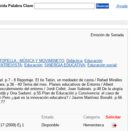
ida Palabra Clave
Ayuda
Emisión de Seriada
OPELLA - MÚSICA Y MOVIMINETO
;
Didáctica
;
Educación
 ENTREVISTA
;
Educación
;
SINERGIA EDUCATIVA
;
Educación social
;
d. p.7 - 8 Reportaje. El tio Tatún, un mediador de casta / Rafael Miralles
Lara. p.36 - 40 Tema del mes. Planes educativos de Entorno / Albert
escubrimiento del entorno / Jordi Collet; Joan Subirats. p.48 De la utopía
 Tardà y Ona Sadumí. p.55 Plan de Educación y Convivencia: el caso de
nión Pero ¿qué es la innovación educativa? / Jaume Martínez Bonafé. p.66
.77
Estado
Categoría
Solicitar
 17 (2008) Ej.1
Disponible
Hemeroteca