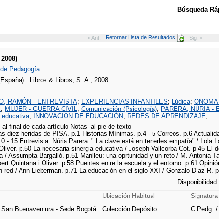
Búsqueda Ráp
Retornar Lista de Resultados
< Ant.
Sig. >
 2008)
 de Pedagogía
España) : Libros & Libros, S. A., 2008
, RAMÓN - ENTREVISTA
;
EXPERIENCIAS INFANTILES
;
Lúdica
;
ONOMAT
l
;
MUJER - GUERRA CIVIL
;
Comunicación (Psicología)
;
PARERA, NÚRIA -
 educativa
;
INNOVACIÓN DE EDUCACIÓN
;
REDES DE APRENDIZAJE
;
: al final de cada artículo Notas: al pie de texto
Las diez heridas de PISA. p.1 Historias Mínimas. p.4 - 5 Correos. p.6 Actualida
0 - 15 Entrevista. Núria Parera. " La clave está en tenerles empatía" / Lola 
Oliver. p.50 La necesaria sinergia educativa / Joseph Vallcorba Cot. p.45 El d
ica / Assumpta Bargalló. p.51 Manlleu: una oprtunidad y un reto / M. Antonia
bert Quintana i Oliver. p.58 Puentes entre la escuela y el entorno. p.61 Opi
n red / Ann Lieberman. p.71 La educación en el siglo XXI / Gonzalo Díaz R. p
Disponibilidad
Ubicación Habitual
Signatura
e San Buenaventura - Sede Bogotá
Colección Depósito
C.Pedg. /