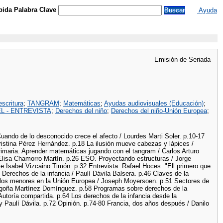
ida Palabra Clave
Ayuda
Emisión de Seriada
escritura
;
TANGRAM
;
Matemáticas
;
Ayudas audiovisuales (Educación)
;
L - ENTREVISTA
;
Derechos del niño
;
Derechos del niño-Unión Europea
;
 Cuando de lo desconocido crece el afecto / Lourdes Marti Soler. p.10-17
ristina Pérez Hernández. p.18 La ilusión mueve cabezas y lápices /
rimaria. Aprender matemáticas jugando con el tangram / Carlos Arturo
Elisa Chamorro Martín. p.26 ESO. Proyectando estructuras / Jorge
 e Isabel Vizcaino Timón. p.32 Entrevista. Rafael Hoces. "Ell primero que
Derechos de la infancia / Paulí Dávila Balsera. p.46 Claves de la
 los menores en la Unión Europea / Joseph Moyersoen. p.51 Sectores de
 Begoña Martínez Domínguez. p.58 Programas sobre derechos de la
 Autoría compartida. p.64 Los derechos de la infancia desde la
 Paulí Dávila. p.72 Opinión. p.74-80 Francia, dos años después / Danilo