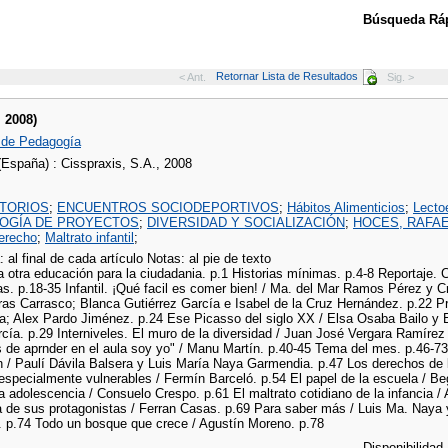
Búsqueda Ráp
Retornar Lista de Resultados
< Ant.
Sig. >
. 2008)
 de Pedagogía
(España) : Cisspraxis, S.A., 2008
TORIOS
;
ENCUENTROS SOCIODEPORTIVOS
;
Hábitos Alimenticios
;
Lecto
OGÍA DE PROYECTOS
;
DIVERSIDAD Y SOCIALIZACIÓN
;
HOCES, RAFAE
erecho
;
Maltrato infantil
;
a: al final de cada artículo Notas: al pie de texto
La otra educación para la ciudadania. p.1 Historias mínimas. p.4-8 Reportaje.
s. p.18-35 Infantil. ¡Qué facil es comer bien! / Ma. del Mar Ramos Pérez y C
ras Carrasco; Blanca Gutiérrez García e Isabel de la Cruz Hernández. p.22 P
ta; Alex Pardo Jiménez. p.24 Ese Picasso del siglo XX / Elsa Osaba Bailo y 
cía. p.29 Interniveles. El muro de la diversidad / Juan José Vergara Ramírez
 de aprnder en el aula soy yo" / Manu Martín. p.40-45 Tema del mes. p.46-73 
 / Paulí Dávila Balsera y Luis María Naya Garmendia. p.47 Los derechos de
a especialmente vulnerables / Fermín Barceló. p.54 El papel de la escuela /
la adolescencia / Consuelo Crespo. p.61 El maltrato cotidiano de la infancia /
a de sus protagonistas / Ferran Casas. p.69 Para saber más / Luis Ma. Naya y
i. p.74 Todo un bosque que crece / Agustín Moreno. p.78
Disponibilidad