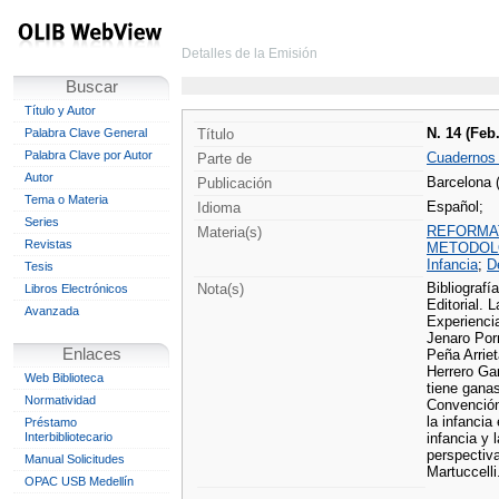
Detalles de la Emisión
Buscar
Título y Autor
N. 14 (Feb
Palabra Clave General
Título
Palabra Clave por Autor
Cuadernos
Parte de
Autor
Barcelona 
Publicación
Tema o Materia
Español;
Idioma
Series
REFORMA
Materia(s)
Revistas
METODOL
Infancia
;
D
Tesis
Bibliografí
Nota(s)
Libros Electrónicos
Editorial. 
Avanzada
Experiencia
Jenaro Por
Enlaces
Peña Arrie
Herrero Gar
Web Biblioteca
tiene ganas
Normatividad
Convención
la infanci
Préstamo
Interbibliotecario
infancia y 
perspectiv
Manual Solicitudes
Martuccell
OPAC USB Medellín