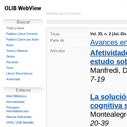
Detalles de la Emisión
Buscar
Título y Autor
Vol. 25, n. 2 (Jul.-Dic
Palabra Clave General
Título
Palabra Clave por Autor
Avances en
Parte de
Autor
Afetividad
Artículos
Tema o Materia
Series
estudo so
Revistas
Tesis
Manfredi, D
Libros Electrónicos
7-19
Avanzada
Enlaces
La solució
Web Biblioteca
Normatividad
cognitiva 
Préstamo
Interbibliotecario
Montealegr
Manual Solicitudes
20-39
OPAC USB Medellín