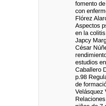
fomento de 
con enferme
Flórez Alar
Aspectos p
en la colit
Japcy Marga
César Núñez
rendimiento
estudios en
Caballero D
p.98 Regul
de formació
Velásquez V
Relaciones 