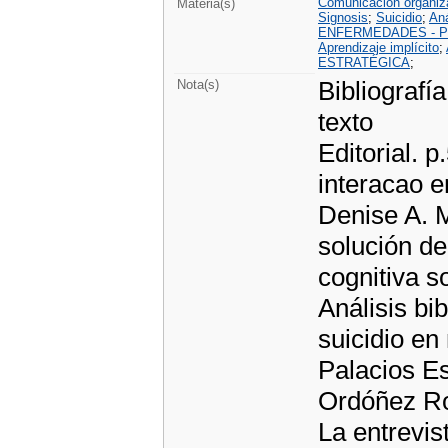
Comunicación organiz
Materia(s)
Signosis
;
Suicidio
;
Aná
ENFERMEDADES - 
Aprendizaje implícito
;
ESTRATÉGICA
;
Bibliografía
Nota(s)
texto
Editorial. p
interacao 
Denise A. M
solución de
cognitiva s
Análisis bi
suicidio en
Palacios E
Ordóñez Ro
La entrevis