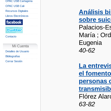
OPAC USB Cartagena
OPAC USB Cali
Análisis b
Recursos Digitales
Libros Electrónicos
sobre suic
Palacios-E
María ; Or
Contacto
Eugenia
Mi Cuenta
40-62
Detalles de Usuario
Bibliografías
Cerrar Sesión
La entrevi
el fomento
personas 
transmisib
Flórez Alar
63-82