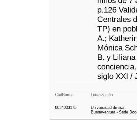
niños de 7
p.126 Valid
Centrales d
TP) en pob
A.; Katheri
Mónica Schn
B. y Lilian
conciencia.
siglo XXI /
CodBarras
Localización
0034003175
Universidad de San
Buenaventura - Sede Bog