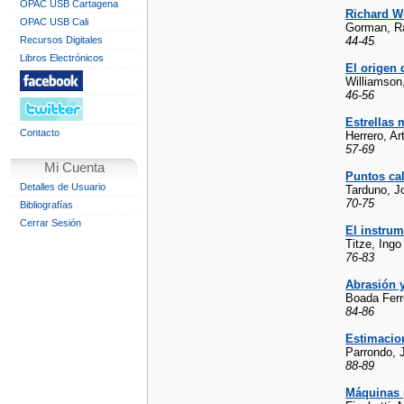
OPAC USB Cartagena
Richard W
OPAC USB Cali
Gorman, R
Recursos Digitales
44-45
Libros Electrónicos
El origen 
Williamson,
46-56
Estrellas 
Contacto
Herrero, Ar
57-69
Mi Cuenta
Puntos ca
Detalles de Usuario
Tarduno, J
70-75
Bibliografías
Cerrar Sesión
El instru
Titze, Ingo
76-83
Abrasión 
Boada Ferr
84-86
Estimacio
Parrondo, 
88-89
Máquinas 