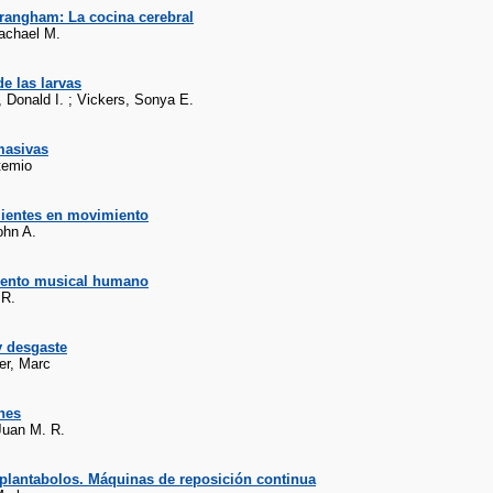
rangham: La cocina cerebral
achael M.
de las larvas
 Donald I. ; Vickers, Sonya E.
masivas
temio
lientes en movimiento
ohn A.
mento musical humano
 R.
y desgaste
er, Marc
nes
Juan M. R.
plantabolos. Máquinas de reposición continua