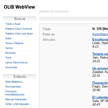
Detalles de la Emisión
Buscar
Título y Autor
N. 378 (Ma
Palabra Clave General
Título
Palabra Clave por Autor
Investigaci
Parte de
Autor
Esculturas
Artículos
Linde, Hart
Tema o Materia
9-13
Series
Revistas
Terapia va
Jain, Rake
Tesis
14-21
Libros Electrónicos
Avanzada
Un proyect
Zweibel, K
22-31
Enlaces
Web Biblioteca
Fluoració
Fagin, Dan
Normatividad
32-40
Préstamo
Interbibliotecario
El calenta
Manual Solicitudes
Sala, Mª Mo
OPAC USB Medellín
42-43