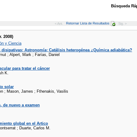
Búsqueda Ráp
Retornar Lista de Resultados
< Ant.
Sig. >
r. 2008)
ón y Ciencia
 disipativas; Astronomía; Catálisis heterogénea ¿Química adiabática?
mut ; Alpert, Mark ; Farías, Daniel
scular para tratar el cáncer
sh K.
o solar
en ; Mason, James ; Fthenakis, Vasilis
n, de nuevo a examen
miento global en el Artico
ntserrat ; Duarte, Carlos M.