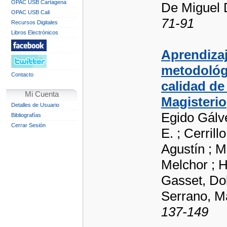
OPAC USB Cartagena
De Miguel 
OPAC USB Cali
71-91
Recursos Digitales
Libros Electrónicos
Aprendizaj
metodológi
Contacto
calidad de
Mi Cuenta
Magisterio
Detalles de Usuario
Egido Gálv
Bibliografías
Cerrar Sesión
E. ; Cerril
Agustín ; 
Melchor ; H
Gasset, Dolo
Serrano, M
137-149