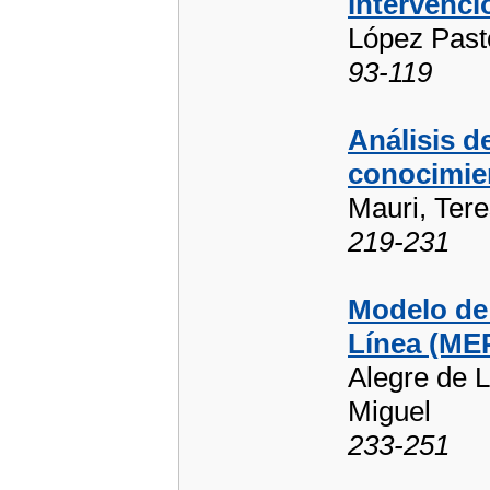
intervenci
López Pasto
93-119
Análisis d
conocimien
Mauri, Ter
219-231
Modelo de
Línea (ME
Alegre de L
Miguel
233-251