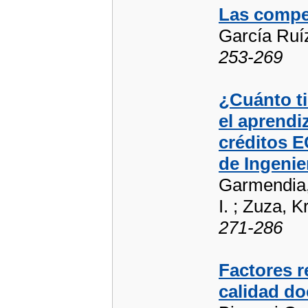
Las compet
García Ruí
253-269
¿Cuánto ti
el aprendi
créditos E
de Ingenie
Garmendia, 
I. ; Zuza, K
271-286
Factores r
calidad do