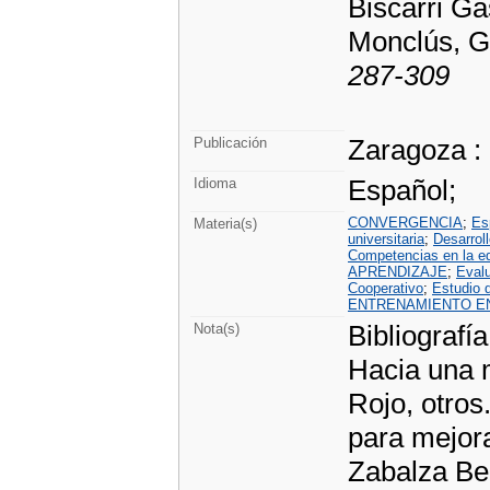
Biscarri Ga
Monclús, G
287-309
Zaragoza :
Publicación
Español;
Idioma
CONVERGENCIA
;
Es
Materia(s)
universitaria
;
Desarrol
Competencias en la e
APRENDIZAJE
;
Eval
Cooperativo
;
Estudio 
ENTRENAMIENTO EN
Bibliografía
Nota(s)
Hacia una 
Rojo, otro
para mejora
Zabalza Ber