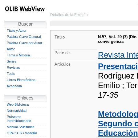
Detalles de la Emisión
Buscar
Título y Autor
N.57, Vol. 20 (3) (Di
Palabra Clave General
Título
convergencia
Palabra Clave por Autor
Autor
Revista Int
Parte de
Tema o Materia
Series
Presentac
Artículos
Revistas
Rodríguez 
Tesis
Libros Electrónicos
Emilio ; Te
Avanzada
17-35
Enlaces
Web Biblioteca
Normatividad
Metodologí
Préstamo
Interbibliotecario
Segundo o
Manual Solicitudes
Educación
OPAC USB Medellín