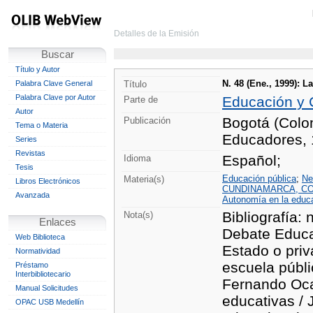
Detalles de la Emisión
Buscar
Título y Autor
N. 48 (Ene., 1999): 
Palabra Clave General
Título
Palabra Clave por Autor
Educación y 
Parte de
Autor
Bogotá (Colo
Publicación
Tema o Materia
Educadores,
Series
Revistas
Español;
Idioma
Tesis
Educación pública
;
Ne
Materia(s)
Libros Electrónicos
CUNDINAMARCA, C
Avanzada
Autonomía en la educ
Bibliografía: 
Nota(s)
Enlaces
Debate Educat
Web Biblioteca
Estado o priv
Normatividad
escuela públ
Préstamo
Interbibliotecario
Fernando Ocam
Manual Solicitudes
educativas / 
OPAC USB Medellín